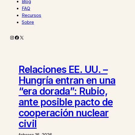
Blog
FAQ
Recursos
Sobre
Instagram
Facebook
X
Relaciones EE. UU. –
Hungría entran en una
“era dorada”: Rubio,
ante posible pacto de
cooperación nuclear
civil
febrero 16, 2026