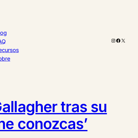
log
Instagram
Faceboo
X
AQ
ecursos
obre
allagher tras su
 me conozcas’