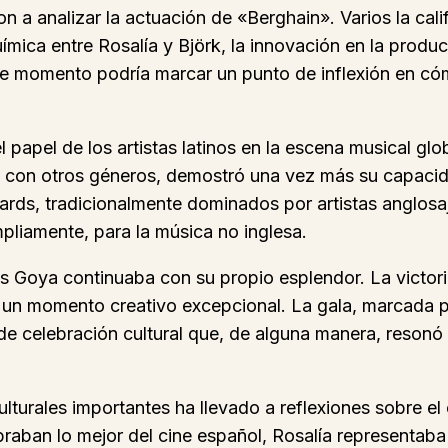
ron a analizar la actuación de «Berghain». Varios la c
ímica entre Rosalía y Björk, la innovación en la produc
ste momento podría marcar un punto de inflexión en cóm
papel de los artistas latinos en la escena musical glo
ón con otros géneros, demostró una vez más su capac
rds, tradicionalmente dominados por artistas anglosaj
pliamente, para la música no inglesa.
los Goya continuaba con su propio esplendor. La victo
 un momento creativo excepcional. La gala, marcada por
 de celebración cultural que, de alguna manera, reson
turales importantes ha llevado a reflexiones sobre el 
braban lo mejor del cine español, Rosalía representaba