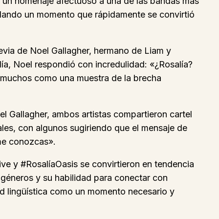
mo un homenaje afectuoso a una de las bandas más
sellando un momento que rápidamente se convirtió
evia de Noel Gallagher, hermano de Liam y
ía, Noel respondió con incredulidad: «¿Rosalía?
or muchos como una muestra de la brecha
l Gallagher, ambos artistas compartieron cartel
ales, con algunos sugiriendo que el mensaje de
 me conozcas».
e y #RosalíaOasis se convirtieron en tendencia
 géneros y su habilidad para conectar con
dad lingüística como un momento necesario y