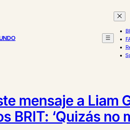
B
MUNDO
F
R
S
te mensaje a Liam G
os BRIT: ‘Quizás no