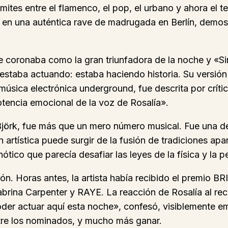
s límites entre el flamenco, el pop, el urbano y ahora e
 en una auténtica rave de madrugada en Berlín, demost
coronaba como la gran triunfadora de la noche y «Sira
estaba actuando: estaba haciendo historia. Su versión
música electrónica underground, fue descrita por crít
potencia emocional de la voz de Rosalía».
Björk, fue más que un mero número musical. Fue una d
 artística puede surgir de la fusión de tradiciones apa
ótico que parecía desafiar las leyes de la física y la 
ón. Horas antes, la artista había recibido el premio BR
ina Carpenter y RAYE. La reacción de Rosalía al recib
der actuar aquí esta noche», confesó, visiblemente 
tre los nominados, y mucho más ganar.