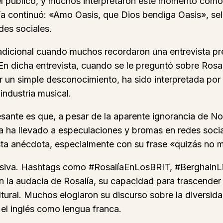
del público, y muchos interpretaron este momento co
osalía continuó: «Amo Oasis, que Dios bendiga Oasis», 
es sociales.
adicional cuando muchos recordaron una entrevista pr
 dicha entrevista, cuando se le preguntó sobre Rosal
er un simple desconocimiento, ha sido interpretada p
 industria musical.
ante es que, a pesar de la aparente ignorancia de Noe
ia ha llevado a especulaciones y bromas en redes soci
 esta anécdota, especialmente con su frase «quizás no
asiva. Hashtags como #RosalíaEnLosBRIT, #BerghainLiv
n la audacia de Rosalía, su capacidad para trascender
tural. Muchos elogiaron su discurso sobre la diversi
el inglés como lengua franca.