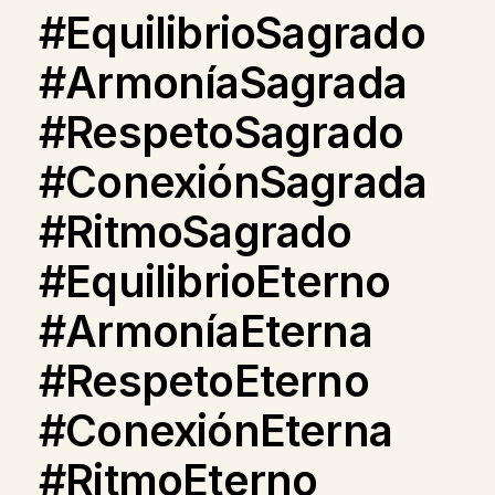
#EquilibrioSagrado
#ArmoníaSagrada
#RespetoSagrado
#ConexiónSagrada
#RitmoSagrado
#EquilibrioEterno
#ArmoníaEterna
#RespetoEterno
#ConexiónEterna
#RitmoEterno