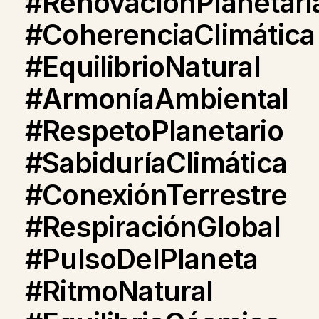
#RenovaciónPlanetari
#CoherenciaClimática
#EquilibrioNatural
#ArmoníaAmbiental
#RespetoPlanetario
#SabiduríaClimática
#ConexiónTerrestre
#RespiraciónGlobal
#PulsoDelPlaneta
#RitmoNatural