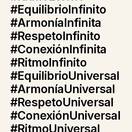
#EquilibrioInfinito
#ArmoníaInfinita
#RespetoInfinito
#ConexiónInfinita
#RitmoInfinito
#EquilibrioUniversal
#ArmoníaUniversal
#RespetoUniversal
#ConexiónUniversal
#RitmoUniversal