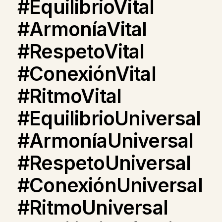
#EquilibrioVital
#ArmoníaVital
#RespetoVital
#ConexiónVital
#RitmoVital
#EquilibrioUniversal
#ArmoníaUniversal
#RespetoUniversal
#ConexiónUniversal
#RitmoUniversal