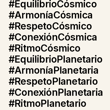
#EquilibrioCósmico
#ArmoníaCósmica
#RespetoCósmico
#ConexiónCósmica
#RitmoCósmico
#EquilibrioPlanetario
#ArmoníaPlanetaria
#RespetoPlanetario
#ConexiónPlanetaria
#RitmoPlanetario