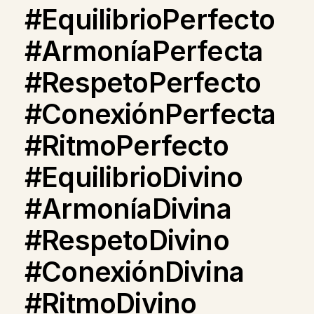
#EquilibrioPerfecto
#ArmoníaPerfecta
#RespetoPerfecto
#ConexiónPerfecta
#RitmoPerfecto
#EquilibrioDivino
#ArmoníaDivina
#RespetoDivino
#ConexiónDivina
#RitmoDivino