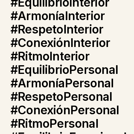
#EquilibrioInterior
#ArmoníaInterior
#RespetoInterior
#ConexiónInterior
#RitmoInterior
#EquilibrioPersonal
#ArmoníaPersonal
#RespetoPersonal
#ConexiónPersonal
#RitmoPersonal