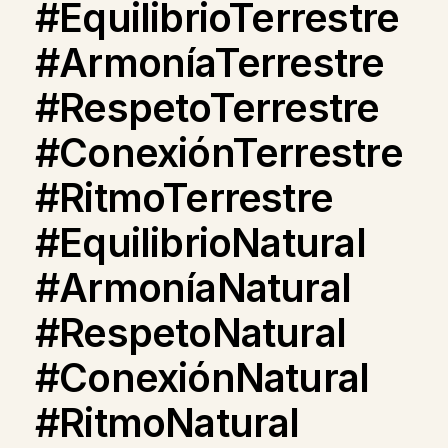
#EquilibrioTerrestre
#ArmoníaTerrestre
#RespetoTerrestre
#ConexiónTerrestre
#RitmoTerrestre
#EquilibrioNatural
#ArmoníaNatural
#RespetoNatural
#ConexiónNatural
#RitmoNatural