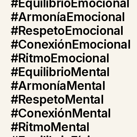
#EquilibrioEmocional
#ArmoníaEmocional
#RespetoEmocional
#ConexiónEmocional
#RitmoEmocional
#EquilibrioMental
#ArmoníaMental
#RespetoMental
#ConexiónMental
#RitmoMental