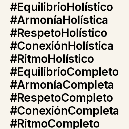
#EquilibrioHolístico
#ArmoníaHolística
#RespetoHolístico
#ConexiónHolística
#RitmoHolístico
#EquilibrioCompleto
#ArmoníaCompleta
#RespetoCompleto
#ConexiónCompleta
#RitmoCompleto