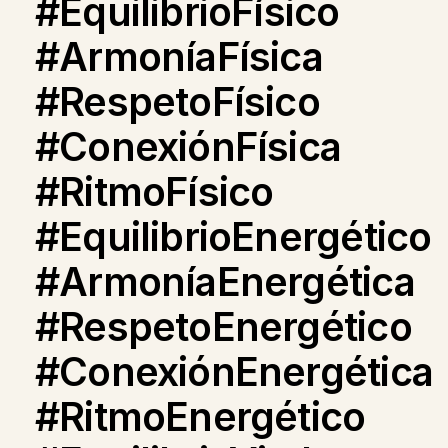
#EquilibrioFísico
#ArmoníaFísica
#RespetoFísico
#ConexiónFísica
#RitmoFísico
#EquilibrioEnergético
#ArmoníaEnergética
#RespetoEnergético
#ConexiónEnergética
#RitmoEnergético