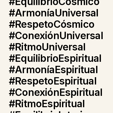
#EquilibrioCósmico
#ArmoníaUniversal
#RespetoCósmico
#ConexiónUniversal
#RitmoUniversal
#EquilibrioEspiritual
#ArmoníaEspiritual
#RespetoEspiritual
#ConexiónEspiritual
#RitmoEspiritual