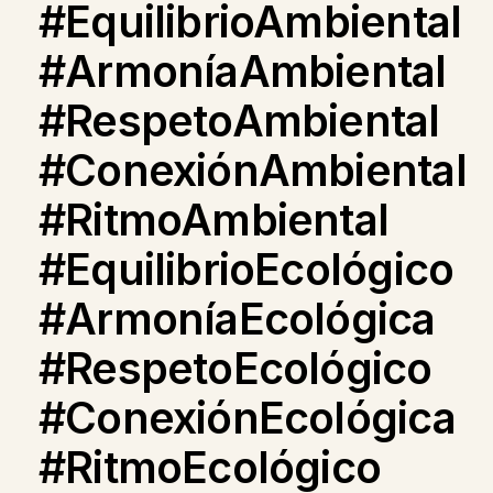
#EquilibrioAmbiental
#ArmoníaAmbiental
#RespetoAmbiental
#ConexiónAmbiental
#RitmoAmbiental
#EquilibrioEcológico
#ArmoníaEcológica
#RespetoEcológico
#ConexiónEcológica
#RitmoEcológico