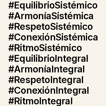
#EquilibrioSistémico
#ArmoníaSistémica
#RespetoSistémico
#ConexiónSistémica
#RitmoSistémico
#EquilibrioIntegral
#ArmoníaIntegral
#RespetoIntegral
#ConexiónIntegral
#RitmoIntegral