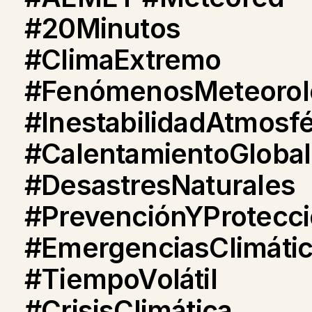
#20Minutos
#ClimaExtremo
#FenómenosMeteorol
#InestabilidadAtmosfé
#CalentamientoGlobal
#DesastresNaturales
#PrevenciónYProtecc
#EmergenciasClimáti
#TiempoVolátil
#CrisisClimática