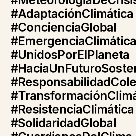
#AdaptaciónClimática
#ConcienciaGlobal
#EmergenciaClimátic
#UnidosPorElPlaneta
#HaciaUnFuturoSosten
#ResponsabilidadCole
#TransformaciónClimá
#ResistenciaClimática
#SolidaridadGlobal