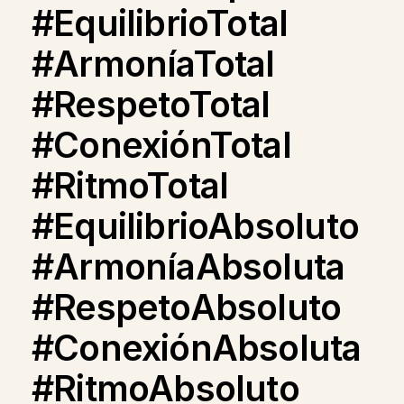
#EquilibrioTotal
#ArmoníaTotal
#RespetoTotal
#ConexiónTotal
#RitmoTotal
#EquilibrioAbsoluto
#ArmoníaAbsoluta
#RespetoAbsoluto
#ConexiónAbsoluta
#RitmoAbsoluto