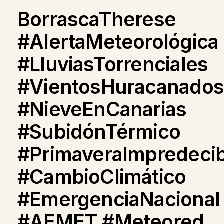
BorrascaTherese
#AlertaMeteorológica
#LluviasTorrenciales
#VientosHuracanados
#NieveEnCanarias
#SubidónTérmico
#PrimaveraImpredecib
#CambioClimático
#EmergenciaNacional
#AEMET #Meteored