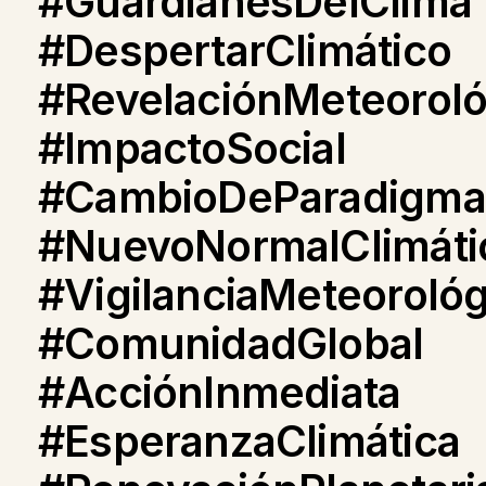
#GuardianesDelClima
#DespertarClimático
#RevelaciónMeteoroló
#ImpactoSocial
#CambioDeParadigma
#NuevoNormalClimáti
#VigilanciaMeteorológ
#ComunidadGlobal
#AcciónInmediata
#EsperanzaClimática