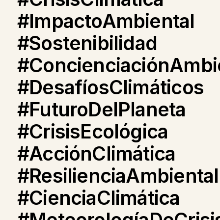
#ImpactoAmbiental
#Sostenibilidad
#ConcienciaciónAmbi
#DesafíosClimáticos
#FuturoDelPlaneta
#CrisisEcológica
#AcciónClimática
#ResilienciaAmbiental
#CienciaClimática
#MeteorologíaDeCrisi