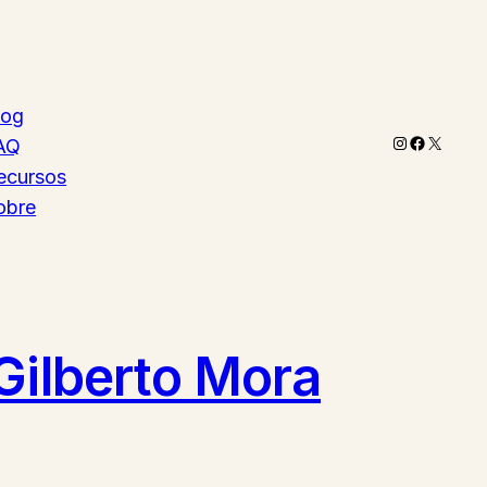
log
Instagram
Faceboo
X
AQ
ecursos
obre
Gilberto Mora