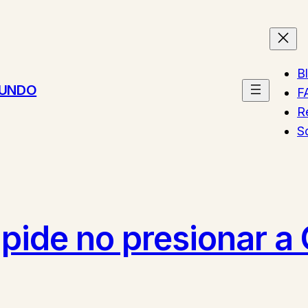
B
MUNDO
F
R
S
pide no presionar a 