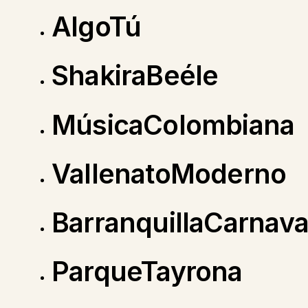
AlgoTú
ShakiraBeéle
MúsicaColombiana
VallenatoModerno
BarranquillaCarnava
ParqueTayrona