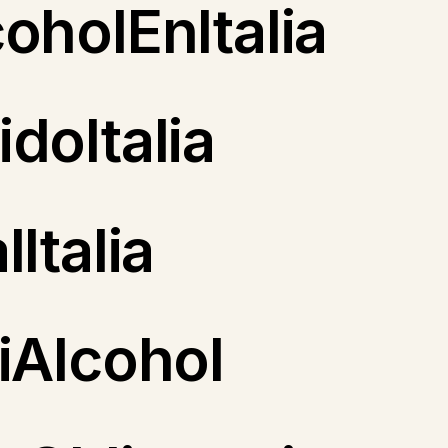
oholEnItalia
doItalia
Italia
iAlcohol