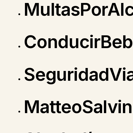
MultasPorAlc
ConducirBebi
SeguridadVial
MatteoSalvin