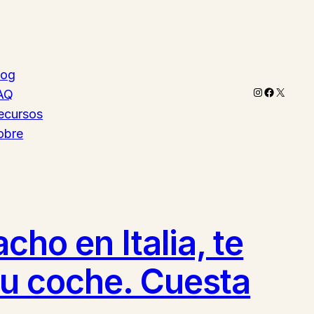
log
Instagram
Faceboo
X
AQ
ecursos
obre
cho en Italia, te
 tu coche. Cuesta