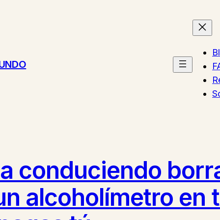
B
MUNDO
F
R
S
illa conduciendo borra
 un alcoholímetro en