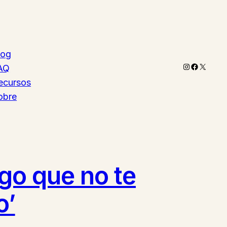
log
Instagram
Faceboo
X
AQ
ecursos
obre
lgo que no te
o’