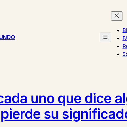
B
MUNDO
F
R
S
 cada uno que dice a
 pierde su significad