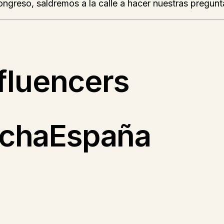
Congreso, saldremos a la calle a hacer nuestras pregu
nfluencers
echaEspaña