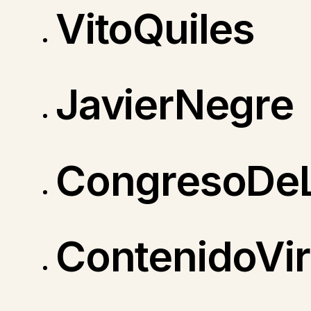
VitoQuiles
JavierNegre
CongresoDeL
ContenidoVira