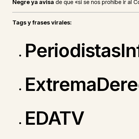
Negre ya avisa
de que «si se nos prohíbe ir al 
Tags y frases virales:
PeriodistasI
ExtremaDer
EDATV