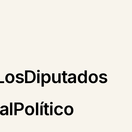
osDiputados
lPolítico