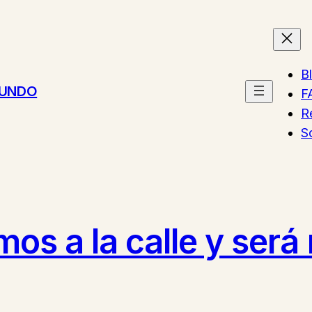
B
MUNDO
F
R
S
emos a la calle y se