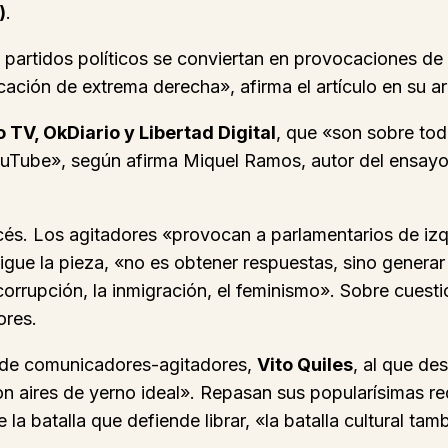
)
.
partidos políticos se conviertan en provocaciones de 
ción de extrema derecha», afirma el artículo en su a
o TV, OkDiario y Libertad Digital
, que «son sobre tod
ouTube», según afirma Miquel Ramos, autor del ensayo
ancés. Los agitadores «provocan a parlamentarios de iz
sigue la pieza, «no es obtener respuestas, sino genera
corrupción, la inmigración, el feminismo». Sobre cuest
ores.
la de comunicadores-agitadores,
Vito Quiles
, al que de
n aires de yerno ideal». Repasan sus popularísimas re
la batalla que defiende librar, «la batalla cultural tam