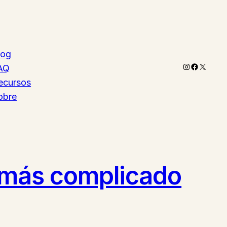
log
Instagram
Faceboo
X
AQ
ecursos
obre
rá más complicado