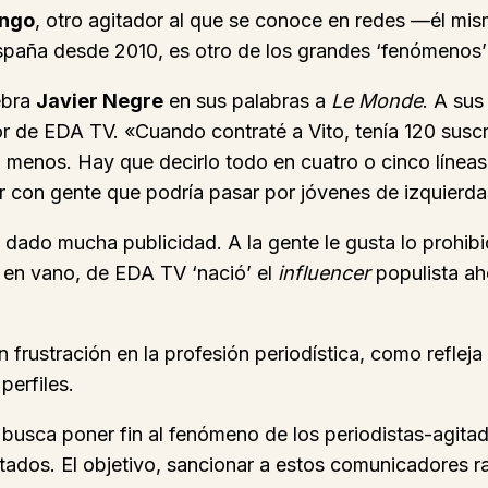
ongo
, otro agitador al que se conoce en redes —él mi
spaña desde 2010, es otro de los grandes ‘fenómenos’
ebra
Javier Negre
en sus palabras a
Le Monde
. A sus
tor de EDA TV. «Cuando contraté a Vito, tenía 120 susc
 menos. Hay que decirlo todo en cuatro o cinco líneas,
 con gente que podría pasar por jóvenes de izquierdas
dado mucha publicidad. A la gente le gusta lo prohibid
o en vano, de EDA TV ‘nació’ el
influencer
populista ah
 frustración en la profesión periodística, como refleja
erfiles.
 busca poner fin al fenómeno de los periodistas-agita
ados. El objetivo, sancionar a estos comunicadores ra