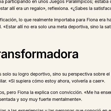
taba participando en unos Juegos Paralímpicos; estab
ar allí era un regalo», reflexiona. «¿Sabes la satisfa
sificación, lo que realmente importaba para Fiona era
 «Estar allí no era solo una meta deportiva, sino la s
transformadora
s solo su logro deportivo, sino su perspectiva sobre 
lar. «Si supiera cómo estoy ahora, volvería a caer».
os, pero Fiona la explica con convicción. «Me ha en
sentada y soy muy fuerte mentalmente».
cias a las experiencias y las personas que conoció en 