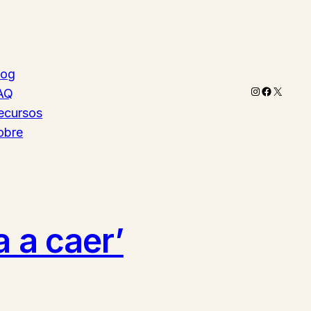
log
Instagram
Faceboo
X
AQ
ecursos
obre
a a caer’