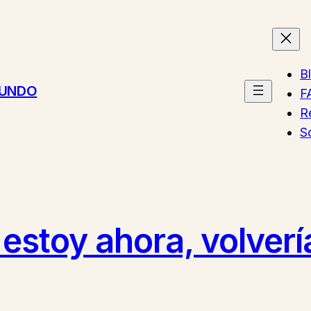
B
MUNDO
F
R
S
estoy ahora, volverí