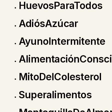
HuevosParaTodos
AdiósAzúcar
AyunoIntermitente
AlimentaciónConsci
MitoDelColesterol
Superalimentos