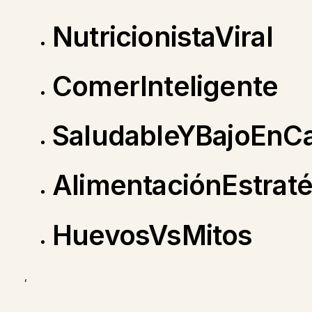
NutricionistaViral
ComerInteligente
SaludableYBajoEnCa
AlimentaciónEstraté
HuevosVsMitos
,