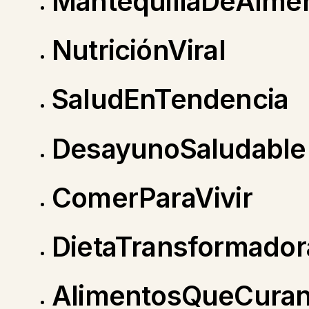
MantequillaDeAlme
NutriciónViral
SaludEnTendencia
DesayunoSaludable
ComerParaVivir
DietaTransformador
AlimentosQueCura