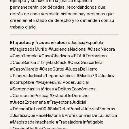
ejemplo y su huella en la justicia española
permanecerán por décadas, recordándonos que
detrás de cada veredicto histórico hay personas que
creen en el Estado de derecho y lo defienden con su
trabajo diario.
Etiquetas y frases virales:
#JusticiaEspañola
#MagistradaMurillo #AudienciaNacional #CasoNécora
#CasoTemple #CasoCharlines #ETA #Terrorismo
#CasoBankia #TarjetasBlack #CasoGescartera
#CasoVillarejo #CasoGürtel #JuezaDeHierro
#PioneraJudicial #LegadoJudicial #Murillo73 #Justicia
incorruptible #MujeresEnElPoderJudicial
#SentenciasHistóricas #DelitosEconómicos
#CorrupciónPolítica #EstadoDeDerecho
#JuezaExtremeña #TrayectoriaJudicial
#DécadaDeLos90 #SalaDeLoPenal #JuezasPioneras
#JusticiaQueHaceHistoria #ProfesionalesDeLaJusticia
#MagistradaIntachable #Trabajadora infatigable
#QueridaPorSusCompañeros