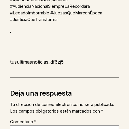
#AudienciaNacionalSiempreLaRecordará
#LegadoImborrable #JuezasQueMarconÉpoca
#JusticiaQueTransforma
,
tusultimasnoticias_df6zj5
Deja una respuesta
Tu dirección de correo electrónico no será publicada.
Los campos obligatorios están marcados con
*
Comentario
*