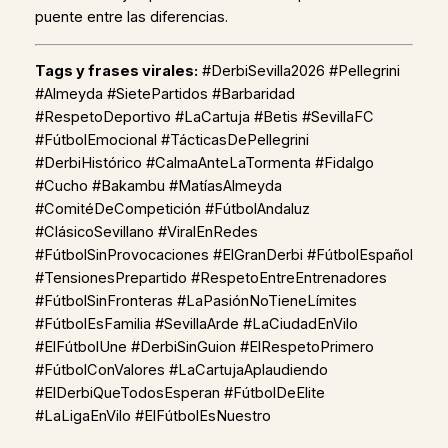
puente entre las diferencias.
Tags y frases virales:
#DerbiSevilla2026 #Pellegrini
#Almeyda #SietePartidos #Barbaridad
#RespetoDeportivo #LaCartuja #Betis #SevillaFC
#FútbolEmocional #TácticasDePellegrini
#DerbiHistórico #CalmaAnteLaTormenta #Fidalgo
#Cucho #Bakambu #MatíasAlmeyda
#ComitéDeCompetición #FútbolAndaluz
#ClásicoSevillano #ViralEnRedes
#FútbolSinProvocaciones #ElGranDerbi #FútbolEspañol
#TensionesPrepartido #RespetoEntreEntrenadores
#FútbolSinFronteras #LaPasiónNoTieneLímites
#FútbolEsFamilia #SevillaArde #LaCiudadEnVilo
#ElFútbolUne #DerbiSinGuion #ElRespetoPrimero
#FútbolConValores #LaCartujaAplaudiendo
#ElDerbiQueTodosEsperan #FútbolDeElite
#LaLigaEnVilo #ElFútbolEsNuestro