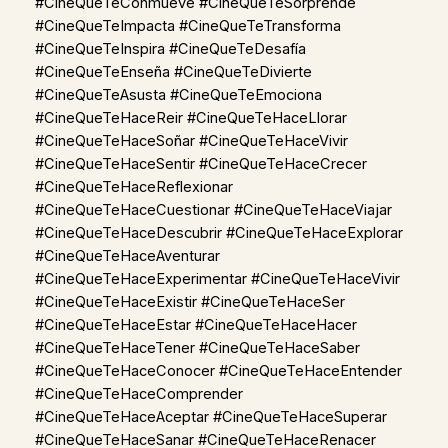
#CineQueTeConmueve #CineQueTeSorprende
#CineQueTeImpacta #CineQueTeTransforma
#CineQueTeInspira #CineQueTeDesafía
#CineQueTeEnseña #CineQueTeDivierte
#CineQueTeAsusta #CineQueTeEmociona
#CineQueTeHaceReir #CineQueTeHaceLlorar
#CineQueTeHaceSoñar #CineQueTeHaceVivir
#CineQueTeHaceSentir #CineQueTeHaceCrecer
#CineQueTeHaceReflexionar
#CineQueTeHaceCuestionar #CineQueTeHaceViajar
#CineQueTeHaceDescubrir #CineQueTeHaceExplorar
#CineQueTeHaceAventurar
#CineQueTeHaceExperimentar #CineQueTeHaceVivir
#CineQueTeHaceExistir #CineQueTeHaceSer
#CineQueTeHaceEstar #CineQueTeHaceHacer
#CineQueTeHaceTener #CineQueTeHaceSaber
#CineQueTeHaceConocer #CineQueTeHaceEntender
#CineQueTeHaceComprender
#CineQueTeHaceAceptar #CineQueTeHaceSuperar
#CineQueTeHaceSanar #CineQueTeHaceRenacer