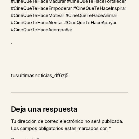
#CineQueTeHaceMadurar #CineQueTeHaceFortalecer
#CineQueTeHaceEmpoderar #CineQueTeHaceInspirar
#CineQueTeHaceMotivar #CineQueTeHaceAnimar
#CineQueTeHaceAlentar #CineQueTeHaceApoyar
#CineQueTeHaceAcompañar
,
tusultimasnoticias_df6zj5
Deja una respuesta
Tu dirección de correo electrónico no será publicada.
Los campos obligatorios están marcados con
*