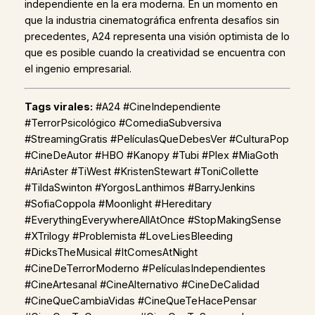
independiente en la era moderna. En un momento en
que la industria cinematográfica enfrenta desafíos sin
precedentes, A24 representa una visión optimista de lo
que es posible cuando la creatividad se encuentra con
el ingenio empresarial.
Tags virales:
#A24 #CineIndependiente
#TerrorPsicológico #ComediaSubversiva
#StreamingGratis #PelículasQueDebesVer #CulturaPop
#CineDeAutor #HBO #Kanopy #Tubi #Plex #MiaGoth
#AriAster #TiWest #KristenStewart #ToniCollette
#TildaSwinton #YorgosLanthimos #BarryJenkins
#SofiaCoppola #Moonlight #Hereditary
#EverythingEverywhereAllAtOnce #StopMakingSense
#XTrilogy #Problemista #LoveLiesBleeding
#DicksTheMusical #ItComesAtNight
#CineDeTerrorModerno #PelículasIndependientes
#CineArtesanal #CineAlternativo #CineDeCalidad
#CineQueCambiaVidas #CineQueTeHacePensar