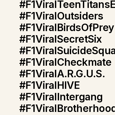
#F1ViralTeenTitansE
#F1ViralOutsiders
#F1ViralBirdsOfPrey
#F1ViralSecretSix
#F1ViralSuicideSqu
#F1ViralCheckmate
#F1ViralA.R.G.U.S.
#F1ViralHIVE
#F1ViralIntergang
#F1ViralBrotherhood