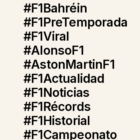
#F1Bahréin
#F1PreTemporada
#F1Viral
#AlonsoF1
#AstonMartinF1
#F1Actualidad
#F1Noticias
#F1Récords
#F1Historial
#F1Campeonato