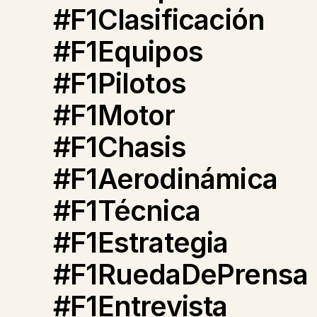
#F1Clasificación
#F1Equipos
#F1Pilotos
#F1Motor
#F1Chasis
#F1Aerodinámica
#F1Técnica
#F1Estrategia
#F1RuedaDePrensa
#F1Entrevista