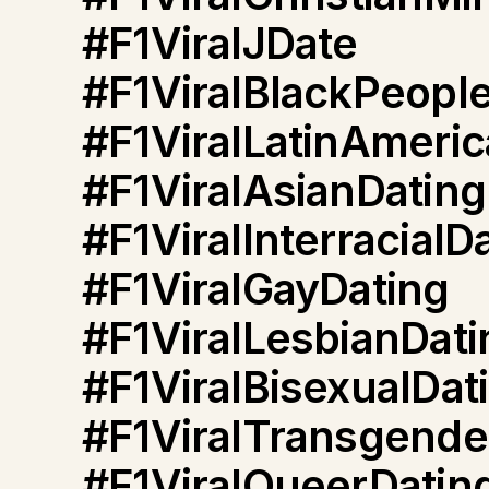
#F1ViralJDate
#F1ViralBlackPeopl
#F1ViralLatinAmeri
#F1ViralAsianDating
#F1ViralInterracialD
#F1ViralGayDating
#F1ViralLesbianDati
#F1ViralBisexualDat
#F1ViralTransgende
#F1ViralQueerDatin