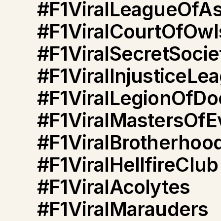
#F1ViralLeagueOfAs
#F1ViralCourtOfOwl
#F1ViralSecretSocie
#F1ViralInjusticeLe
#F1ViralLegionOfD
#F1ViralMastersOfEv
#F1ViralBrotherhoo
#F1ViralHellfireClub
#F1ViralAcolytes
#F1ViralMarauders