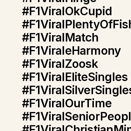
#F1ViralOkCupid
#F1ViralPlentyOfFis
#F1ViralMatch
#F1ViraleHarmony
#F1ViralZoosk
#F1ViralEliteSingles
#F1ViralSilverSingle
#F1ViralOurTime
#F1ViralSeniorPeop
#F1ViralChristianMi