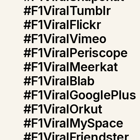
#F1ViralTumblr
#F1ViralFlickr
#F1ViralVimeo
#F1ViralPeriscope
#F1ViralMeerkat
#F1ViralBlab
#F1ViralGooglePlus
#F1ViralOrkut
#F1ViralMySpace
#F1ViralFriendster