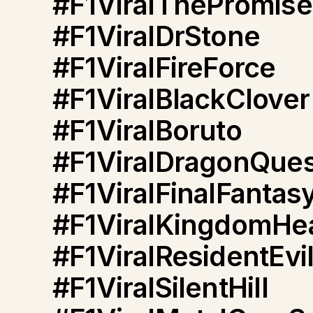
#F1ViralThePromis
#F1ViralDrStone
#F1ViralFireForce
#F1ViralBlackClover
#F1ViralBoruto
#F1ViralDragonQues
#F1ViralFinalFantas
#F1ViralKingdomHe
#F1ViralResidentEvi
#F1ViralSilentHill