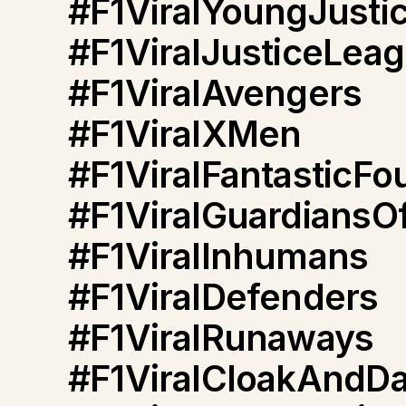
#F1ViralYoungJusti
#F1ViralJusticeLea
#F1ViralAvengers
#F1ViralXMen
#F1ViralFantasticFo
#F1ViralGuardiansO
#F1ViralInhumans
#F1ViralDefenders
#F1ViralRunaways
#F1ViralCloakAndD