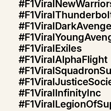
#F1ViralNewWarrior
#F1ViralThunderbol
#F1ViralDarkAvenge
#F1ViralYoungAven
#F1ViralExiles
#F1ViralAlphaFlight
#F1ViralSquadronS
#F1ViralJusticeSoci
#F1ViralInfinityInc
#F1ViralLegionOfS