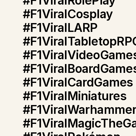
#F1ViralRolePlay
#F1ViralCosplay
#F1ViralLARP
#F1ViralTabletopRP
#F1ViralVideoGame
#F1ViralBoardGame
#F1ViralCardGames
#F1ViralMiniatures
#F1ViralWarhamme
#F1ViralMagicTheGa