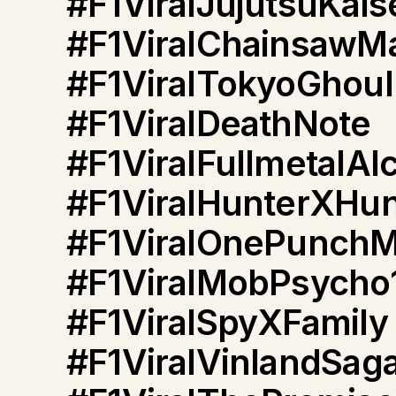
#F1ViralJujutsuKais
#F1ViralChainsawM
#F1ViralTokyoGhoul
#F1ViralDeathNote
#F1ViralFullmetalAl
#F1ViralHunterXHun
#F1ViralOnePunch
#F1ViralMobPsycho
#F1ViralSpyXFamily
#F1ViralVinlandSag