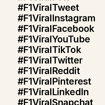
#F1ViralTweet
#F1ViralInstagram
#F1ViralFacebook
#F1ViralYouTube
#F1ViralTikTok
#F1ViralTwitter
#F1ViralReddit
#F1ViralPinterest
#F1ViralLinkedIn
#F1ViralSnapchat