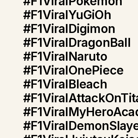
#F1ViralPokémon
#F1ViralYuGiOh
#F1ViralDigimon
#F1ViralDragonBall
#F1ViralNaruto
#F1ViralOnePiece
#F1ViralBleach
#F1ViralAttackOnTit
#F1ViralMyHeroAca
#F1ViralDemonSlay