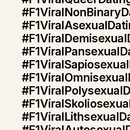
#F1ViralNonBinaryD
#F1ViralAsexualDat
#F1ViralDemisexual
#F1ViralPansexualD
#F1ViralSapiosexual
#F1ViralOmnisexual
#F1ViralPolysexualD
#F1ViralSkoliosexua
#F1ViralLithsexualD
#F1ViralAutosexual