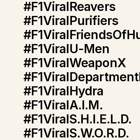
#F1ViralReavers
#F1ViralPurifiers
#F1ViralFriendsOfH
#F1ViralU-Men
#F1ViralWeaponX
#F1ViralDepartmen
#F1ViralHydra
#F1ViralA.I.M.
#F1ViralS.H.I.E.L.D.
#F1ViralS.W.O.R.D.