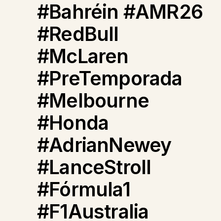
#Bahréin #AMR26
#RedBull
#McLaren
#PreTemporada
#Melbourne
#Honda
#AdrianNewey
#LanceStroll
#Fórmula1
#F1Australia