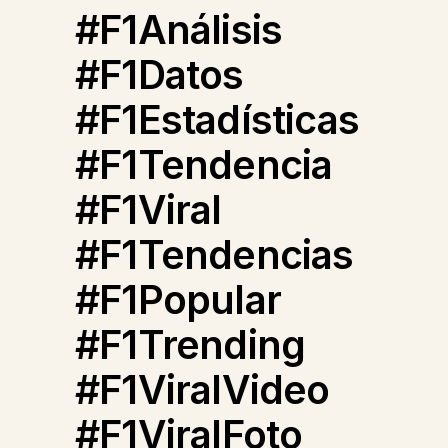
#F1Análisis
#F1Datos
#F1Estadísticas
#F1Tendencia
#F1Viral
#F1Tendencias
#F1Popular
#F1Trending
#F1ViralVideo
#F1ViralFoto