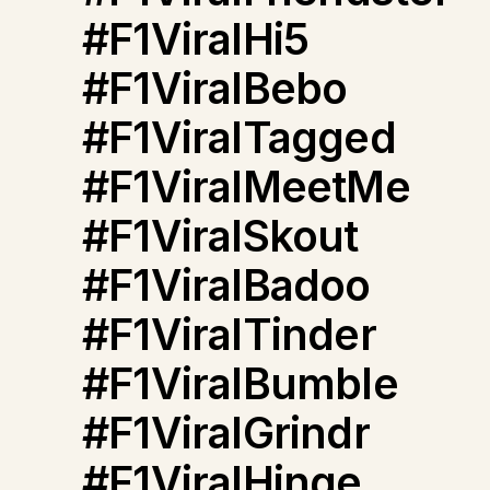
#F1ViralHi5
#F1ViralBebo
#F1ViralTagged
#F1ViralMeetMe
#F1ViralSkout
#F1ViralBadoo
#F1ViralTinder
#F1ViralBumble
#F1ViralGrindr
#F1ViralHinge