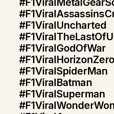
#F1ViralMetalGearSo
#F1ViralAssassinsC
#F1ViralUncharted
#F1ViralTheLastOfU
#F1ViralGodOfWar
#F1ViralHorizonZe
#F1ViralSpiderMan
#F1ViralBatman
#F1ViralSuperman
#F1ViralWonderWo