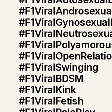
#F1ViralAndrosexua
#F1ViralGynosexual
#F1ViralNeutrosexu
#F1ViralPolyamorou
#F1ViralOpenRelati
#F1ViralSwinging
#F1ViralBDSM
#F1ViralKink
#F1ViralFetish