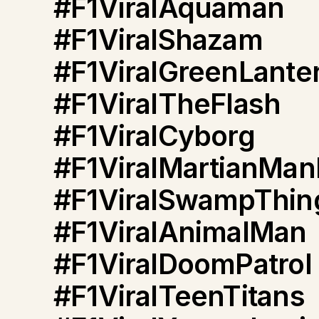
#F1ViralAquaman
#F1ViralShazam
#F1ViralGreenLante
#F1ViralTheFlash
#F1ViralCyborg
#F1ViralMartianMan
#F1ViralSwampThin
#F1ViralAnimalMan
#F1ViralDoomPatrol
#F1ViralTeenTitans