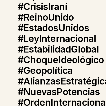
#CrisisIraní
#ReinoUnido
#EstadosUnidos
#LeyInternacional
#EstabilidadGlobal
#ChoqueIdeológico
#Geopolítica
#AlianzasEstratégic
#NuevasPotencias
#OrdenInternaciona