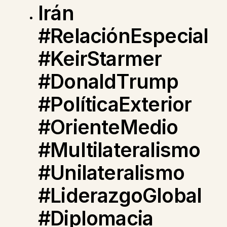
Irán
#RelaciónEspecial
#KeirStarmer
#DonaldTrump
#PolíticaExterior
#OrienteMedio
#Multilateralismo
#Unilateralismo
#LiderazgoGlobal
#Diplomacia