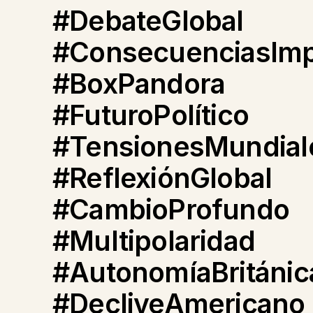
#DebateGlobal
#ConsecuenciasImpr
#BoxPandora
#FuturoPolítico
#TensionesMundial
#ReflexiónGlobal
#CambioProfundo
#Multipolaridad
#AutonomíaBritánic
#DecliveAmericano