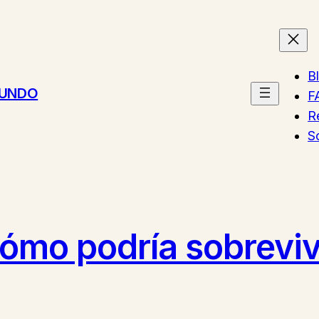
B
MUNDO
F
R
S
cómo podría sobreviv