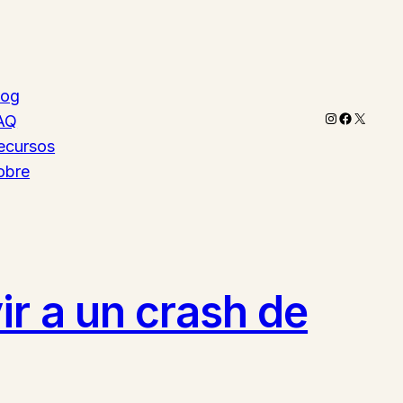
log
Instagram
Faceboo
X
AQ
ecursos
obre
ir a un crash de