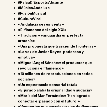
#PalauD’EsportsAlicante
#MúsicaAndaluza
#FusiónMusical
#CulturaViral
«Andalucía se reinventa»
«El flamenco del siglo XXI»
«Tradición y vanguardia en perfecta
armonía»
«Una propuesta que trasciende fronteras»
«La voz de Javier Reyes: poderosa y
emotiva»
«Miguel Ángel Sánchez: el productor que
revoluciona el flamenco»
«10 millones de reproducciones en redes
sociales»
«Un espectáculo sensorial total»
«El jurado alaba la originalidad y audacia»
«María del Mar Fernández: ‘Han logrado
conectar el pasado con el futuro’»
«Vestuarios que mezclan trajes de flamenca