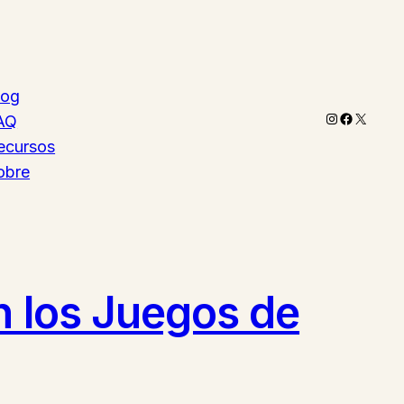
log
Instagram
Faceboo
X
AQ
ecursos
obre
n los Juegos de