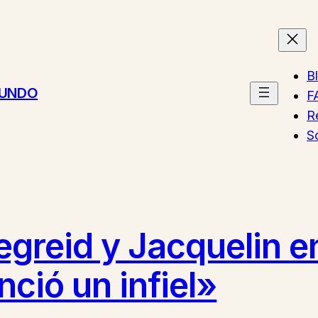
B
MUNDO
F
R
S
egreid y Jacquelin e
ció un infiel»