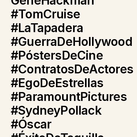
GeneHackman
#TomCruise
#LaTapadera
#GuerraDeHollywood
#PóstersDeCine
#ContratosDeActores
#EgoDeEstrellas
#ParamountPictures
#SydneyPollack
#Óscar