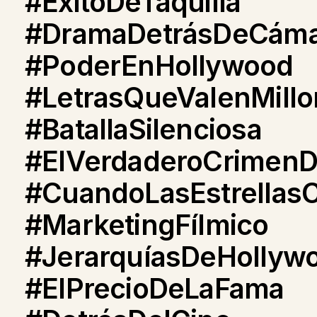
#ÉxitoDeTaquilla
#DramaDetrásDeCáma
#PoderEnHollywood
#LetrasQueValenMill
#BatallaSilenciosa
#ElVerdaderoCrimen
#CuandoLasEstrellasC
#MarketingFílmico
#JerarquíasDeHollyw
#ElPrecioDeLaFama