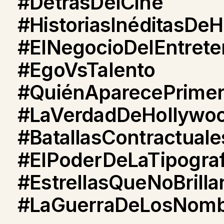
#DetrásDelCine
#HistoriasInéditasDe
#ElNegocioDelEntrete
#EgoVsTalento
#QuiénAparecePrime
#LaVerdadDeHollywo
#BatallasContractuale
#ElPoderDeLaTipograf
#EstrellasQueNoBrill
#LaGuerraDeLosNomb