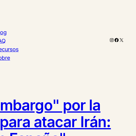
log
Instagram
Faceboo
X
AQ
ecursos
obre
mbargo" por la
para atacar Irán: