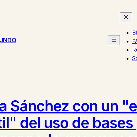
B
MUNDO
F
R
S
 Sánchez con un "e
il" del uso de bases 