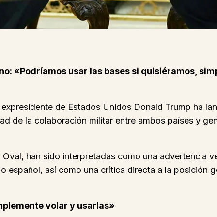
no: «Podríamos usar las bases si quisiéramos, simp
l expresidente de Estados Unidos Donald Trump ha la
dad de la colaboración militar entre ambos países y ge
val, han sido interpretadas como una advertencia velad
 español, así como una crítica directa a la posición g
mplemente volar y usarlas»