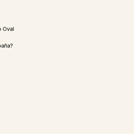
o Oval
spaña?