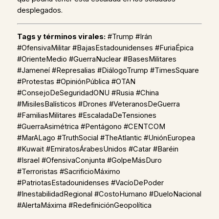
desplegados.
Tags y términos virales:
#Trump #Irán
#OfensivaMilitar #BajasEstadounidenses #FuriaÉpica
#OrienteMedio #GuerraNuclear #BasesMilitares
#Jameneí #Represalias #DiálogoTrump #TimesSquare
#Protestas #OpiniónPública #OTAN
#ConsejoDeSeguridadONU #Rusia #China
#MisilesBalísticos #Drones #VeteranosDeGuerra
#FamiliasMilitares #EscaladaDeTensiones
#GuerraAsimétrica #Pentágono #CENTCOM
#MarALago #TruthSocial #TheAtlantic #UniónEuropea
#Kuwait #EmiratosÁrabesUnidos #Catar #Baréin
#Israel #OfensivaConjunta #GolpeMásDuro
#Terroristas #SacrificioMáximo
#PatriotasEstadounidenses #VacíoDePoder
#InestabilidadRegional #CostoHumano #DueloNacional
#AlertaMáxima #RedefiniciónGeopolítica