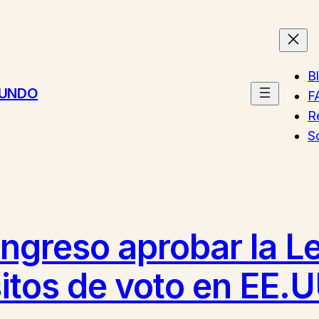
B
MUNDO
F
R
S
ngreso aprobar la L
itos de voto en EE.U