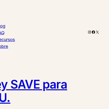
log
Instagram
Faceboo
X
AQ
ecursos
obre
ey SAVE para
U.