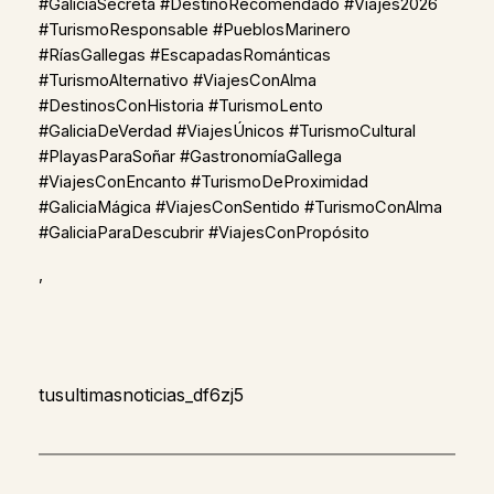
#GaliciaSecreta #DestinoRecomendado #Viajes2026
#TurismoResponsable #PueblosMarinero
#RíasGallegas #EscapadasRománticas
#TurismoAlternativo #ViajesConAlma
#DestinosConHistoria #TurismoLento
#GaliciaDeVerdad #ViajesÚnicos #TurismoCultural
#PlayasParaSoñar #GastronomíaGallega
#ViajesConEncanto #TurismoDeProximidad
#GaliciaMágica #ViajesConSentido #TurismoConAlma
#GaliciaParaDescubrir #ViajesConPropósito
,
tusultimasnoticias_df6zj5