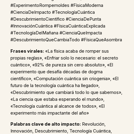
#ExperimentoRompemoldes #FísicaModerna
#CienciaDeImpacto #TecnologíaCuántica
#DescubrimientoCientífico #CienciaDePunta
#InnovaciónCuántica #FísicaCuánticaExplicada
#TecnologíaDelMañana #CienciaQueImpacta
#DescubrimientoQueCambiaTodo #FísicaQueAsombra
Frases virales:
«La física acaba de romper sus
propias reglas», «Enfriar solo lo necesario: el secreto
cuántico», «92% de pureza sin cero absoluto», «El
experimento que desafía décadas de dogma
científico», «Computación cuántica sin criogenia», «El
futuro de la tecnología cuántica ha llegado»,
«Descubrimiento que cambiará todo lo que sabemos»,
«La ciencia que estaba esperando el mundo»,
«Tecnología cuántica al alcance de todos», «El
experimento más impactante del año»
Palabras clave de alto impacto:
Revolución,
Innovación, Descubrimiento, Tecnología Cuántica,