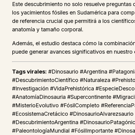
Este descubrimiento no solo resuelve preguntas d
los yacimientos fósiles en Sudamérica para compre
de referencia crucial que permitirá a los científi
anatomía y tamaño corporal.
Además, el estudio destaca cómo la combinación
puede generar avances significativos en nuestro 
Tags virales:
#Dinosaurio #Argentina #Patagonia
#DescubrimientoCientífico #Naturaleza #Prehis
#Investigación #VidaPrehistórica #EspecieDesco
#AnatomíaDinosauria #Supercontinente #Migració
#MisterioEvolutivo #FósilCompleto #ReferenciaP
#EcosistemaCretácico #DinosaurioAlvarezsaurio #
#DescubrimientoArgentina #DinosaurioPatagónico
#PaleontologíaMundial #FósilImportante #Dinosa