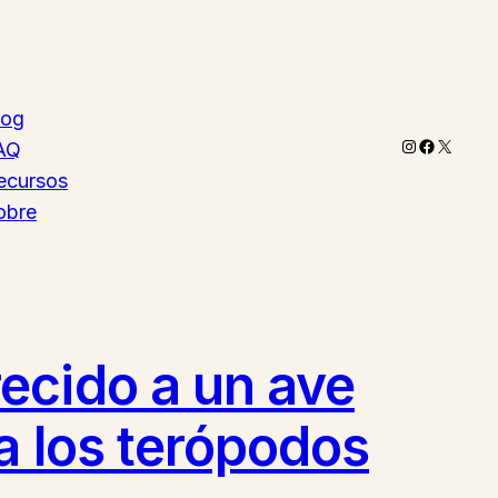
log
Instagram
Faceboo
X
AQ
ecursos
obre
ecido a un ave
a los terópodos