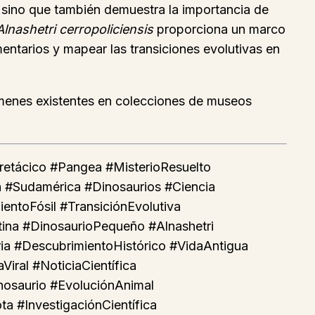
, sino que también demuestra la importancia de
Alnashetri cerropoliciensis
proporciona un marco
gmentarios y mapear las transiciones evolutivas en
menes existentes en colecciones de museos
Cretácico #Pangea #MisterioResuelto
a #Sudamérica #Dinosaurios #Ciencia
entoFósil #TransiciónEvolutiva
tina #DinosaurioPequeño #Alnashetri
ria #DescubrimientoHistórico #VidaAntigua
iral #NoticiaCientífica
nosaurio #EvoluciónAnimal
a #InvestigaciónCientífica