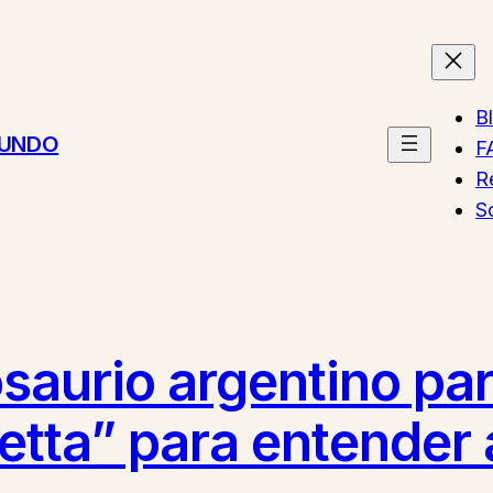
B
MUNDO
F
R
S
aurio argentino par
setta” para entender 