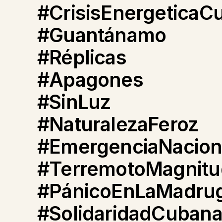
#CrisisEnergeticaC
#Guantánamo
#Réplicas
#Apagones
#SinLuz
#NaturalezaFeroz
#EmergenciaNacion
#TerremotoMagnit
#PánicoEnLaMadru
#SolidaridadCuban