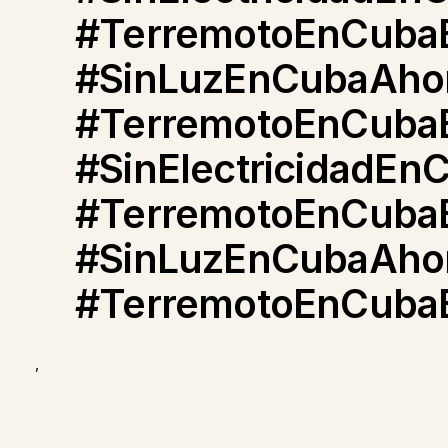
#TerremotoEnCubaE
#SinLuzEnCubaAho
#TerremotoEnCuba
#SinElectricidadEn
#TerremotoEnCuba
#SinLuzEnCubaAho
#TerremotoEnCuba
,