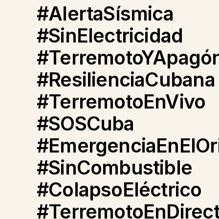
#AlertaSísmica
#SinElectricidad
#TerremotoYApagó
#ResilienciaCubana
#TerremotoEnVivo
#SOSCuba
#EmergenciaEnElOr
#SinCombustible
#ColapsoEléctrico
#TerremotoEnDirec