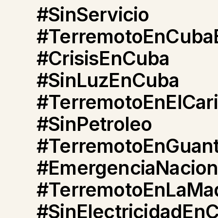
#SinServicio
#TerremotoEnCuba
#CrisisEnCuba
#SinLuzEnCuba
#TerremotoEnElCar
#SinPetroleo
#TerremotoEnGuan
#EmergenciaNacion
#TerremotoEnLaMa
#SinElectricidadEn