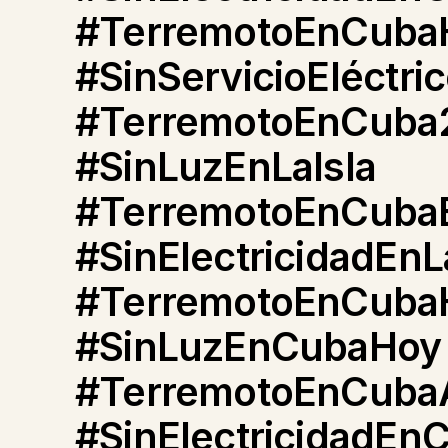
#TerremotoEnCuba
#SinServicioEléctri
#TerremotoEnCuba
#SinLuzEnLaIsla
#TerremotoEnCuba
#SinElectricidadEnL
#TerremotoEnCuba
#SinLuzEnCubaHoy
#TerremotoEnCuba
#SinElectricidadEn