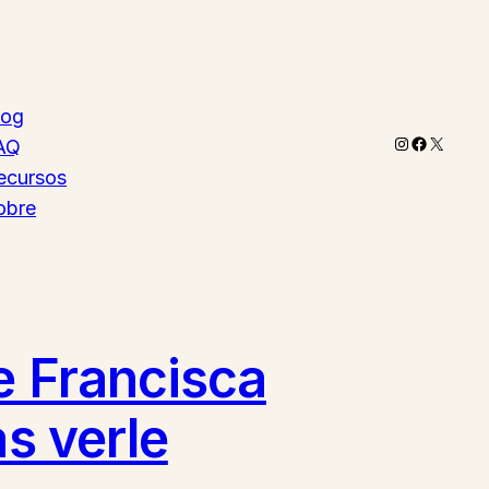
log
Instagram
Faceboo
X
AQ
ecursos
obre
e Francisca
as verle