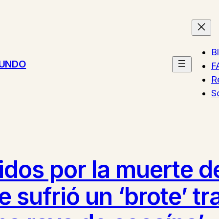
B
MUNDO
F
R
S
idos por la muerte d
sufrió un ‘brote’ tr