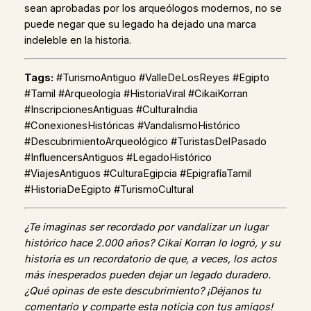
sean aprobadas por los arqueólogos modernos, no se
puede negar que su legado ha dejado una marca
indeleble en la historia.
Tags:
#TurismoAntiguo #ValleDeLosReyes #Egipto
#Tamil #Arqueología #HistoriaViral #CikaiKorran
#InscripcionesAntiguas #CulturaIndia
#ConexionesHistóricas #VandalismoHistórico
#DescubrimientoArqueológico #TuristasDelPasado
#InfluencersAntiguos #LegadoHistórico
#ViajesAntiguos #CulturaEgipcia #EpigrafíaTamil
#HistoriaDeEgipto #TurismoCultural
¿Te imaginas ser recordado por vandalizar un lugar
histórico hace 2.000 años? Cikai Korran lo logró, y su
historia es un recordatorio de que, a veces, los actos
más inesperados pueden dejar un legado duradero.
¿Qué opinas de este descubrimiento? ¡Déjanos tu
comentario y comparte esta noticia con tus amigos!