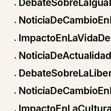
DebateSobreLaIgua
NoticiaDeCambioEnL
ImpactoEnLaVidaDe
NoticiaDeActualida
DebateSobreLaLiber
NoticiaDeCambioEn
ImpactoEnLaCultur