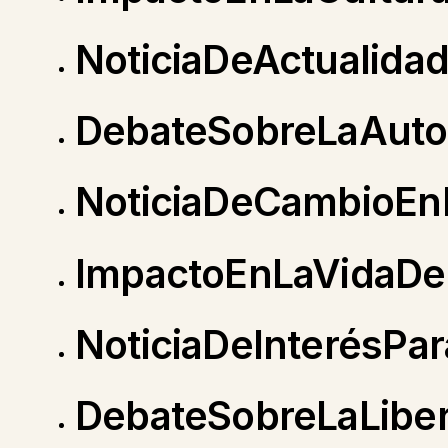
NoticiaDeActualida
DebateSobreLaAut
NoticiaDeCambioEn
ImpactoEnLaVidaDe
NoticiaDeInterésP
DebateSobreLaLiber