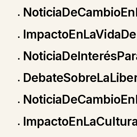
NoticiaDeCambioEnL
ImpactoEnLaVidaD
NoticiaDeInterésPa
DebateSobreLaLibe
NoticiaDeCambioEn
ImpactoEnLaCultura