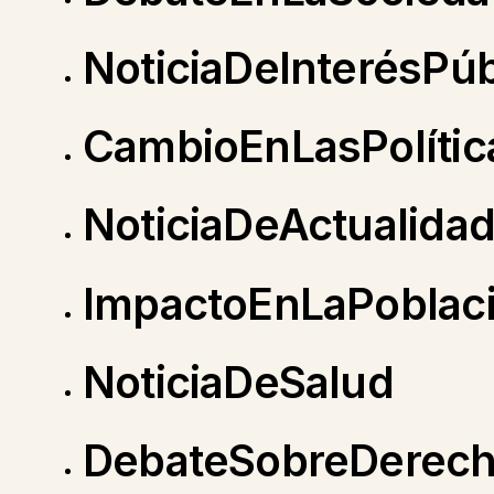
NoticiaDeInterésPúb
CambioEnLasPolític
NoticiaDeActualida
ImpactoEnLaPoblac
NoticiaDeSalud
DebateSobreDerec