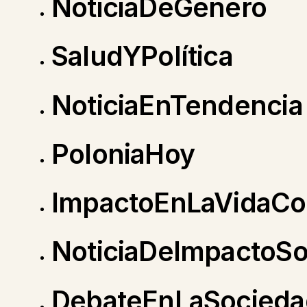
NoticiaDeGénero
SaludYPolítica
NoticiaEnTendencia
PoloniaHoy
ImpactoEnLaVidaCot
NoticiaDeImpactoSo
DebateEnLaSocieda