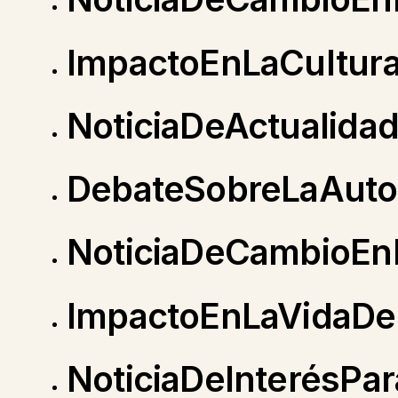
ImpactoEnLaCultur
NoticiaDeActualida
DebateSobreLaAut
NoticiaDeCambioEn
ImpactoEnLaVidaDe
NoticiaDeInterésPa