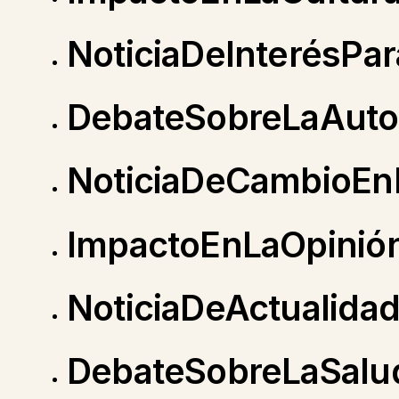
NoticiaDeInterésPar
DebateSobreLaAuto
NoticiaDeCambioEnL
ImpactoEnLaOpinió
NoticiaDeActualida
DebateSobreLaSalu