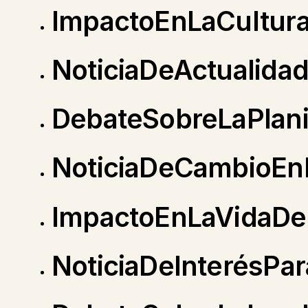
ImpactoEnLaCultur
NoticiaDeActualid
DebateSobreLaPlanif
NoticiaDeCambioEnL
ImpactoEnLaVidaDe
NoticiaDeInterésPa