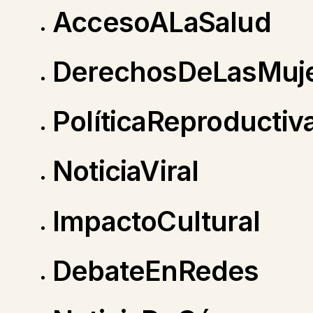
AccesoALaSalud
DerechosDeLasMuj
PolíticaReproductiv
NoticiaViral
ImpactoCultural
DebateEnRedes