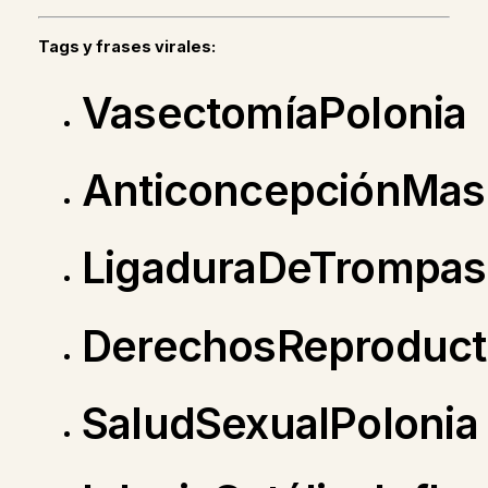
Tags y frases virales:
VasectomíaPolonia
AnticoncepciónMas
LigaduraDeTrompas
DerechosReproduct
SaludSexualPolonia