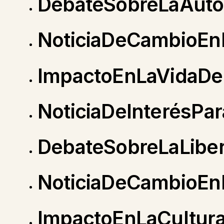
DebateSobreLaAuto
NoticiaDeCambioEnL
ImpactoEnLaVidaDe
NoticiaDeInterésPa
DebateSobreLaLibe
NoticiaDeCambioEnL
ImpactoEnLaCultur