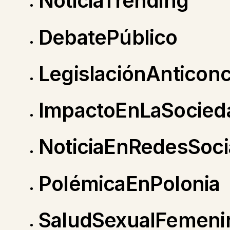
NoticiaTrending
DebatePúblico
LegislaciónAnticonc
ImpactoEnLaSocied
NoticiaEnRedesSoci
PolémicaEnPolonia
SaludSexualFemeni