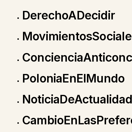
DerechoADecidir
MovimientosSociale
ConcienciaAnticonc
PoloniaEnElMundo
NoticiaDeActualida
CambioEnLasPrefer