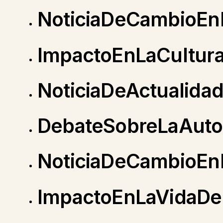
NoticiaDeCambioEnL
ImpactoEnLaCultura
NoticiaDeActualida
DebateSobreLaAuto
NoticiaDeCambioEn
ImpactoEnLaVidaDe