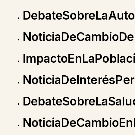
DebateSobreLaAut
NoticiaDeCambioDe
ImpactoEnLaPoblac
NoticiaDeInterésPer
DebateSobreLaSalu
NoticiaDeCambioE