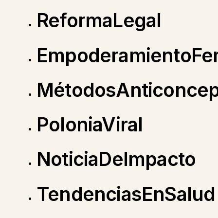
ReformaLegal
EmpoderamientoFe
MétodosAnticoncep
PoloniaViral
NoticiaDeImpacto
TendenciasEnSalud