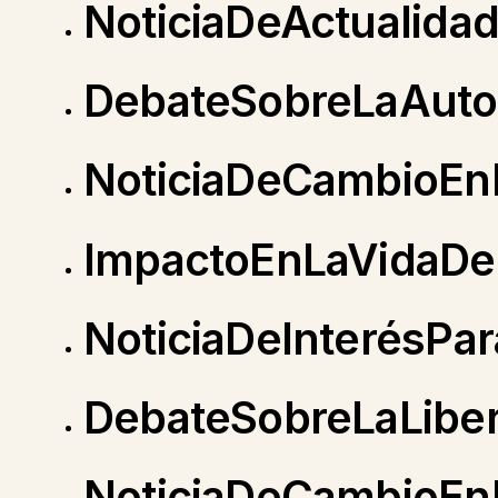
NoticiaDeActualid
DebateSobreLaAuto
NoticiaDeCambioE
ImpactoEnLaVidaDe
NoticiaDeInterésP
DebateSobreLaLiber
NoticiaDeCambioEn