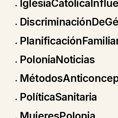
IglesiaCatólicaInflu
DiscriminaciónDeG
PlanificaciónFamilia
PoloniaNoticias
MétodosAnticoncep
PolíticaSanitaria
MujeresPolonia