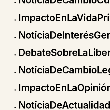
ImpactoEnLaVidaPr
NoticiaDeInterésGe
DebateSobreLaLibe
NoticiaDeCambioLe
ImpactoEnLaOpinió
NoticiaDeActualidad