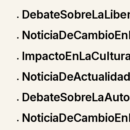
DebateSobreLaLibe
NoticiaDeCambioEnL
ImpactoEnLaCultur
NoticiaDeActualida
DebateSobreLaAut
NoticiaDeCambioEn