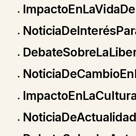
ImpactoEnLaVidaDe
NoticiaDeInterésPa
DebateSobreLaLibe
NoticiaDeCambioEnL
ImpactoEnLaCultura
NoticiaDeActualid