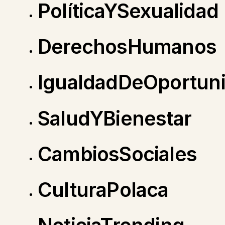
PolíticaYSexualidad
DerechosHumanos
IgualdadDeOportun
SaludYBienestar
CambiosSociales
CulturaPolaca