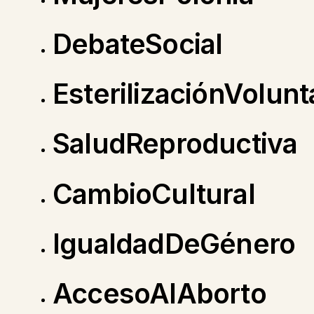
DebateSocial
EsterilizaciónVolunt
SaludReproductiva
CambioCultural
IgualdadDeGénero
AccesoAlAborto