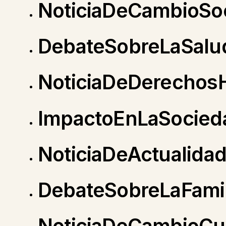
NoticiaDeCambioSoc
DebateSobreLaSalu
NoticiaDeDerecho
ImpactoEnLaSocied
NoticiaDeActualidad
DebateSobreLaFamil
NoticiaDeCambioCul