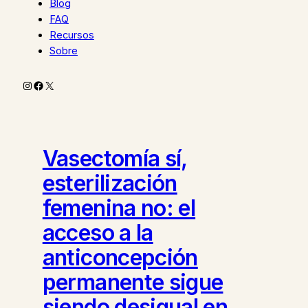
Blog
FAQ
Recursos
Sobre
Instagram
Facebook
X
Vasectomía sí,
esterilización
femenina no: el
acceso a la
anticoncepción
permanente sigue
siendo desigual en