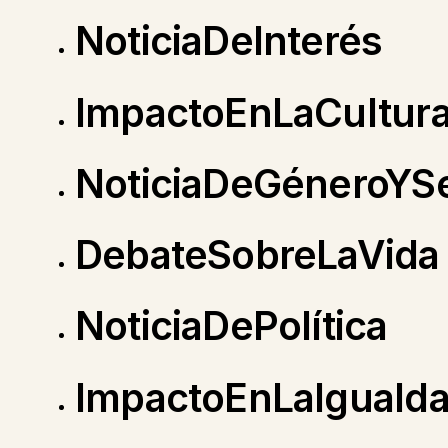
NoticiaDeInterés
ImpactoEnLaCultur
NoticiaDeGéneroYSe
DebateSobreLaVida
NoticiaDePolítica
ImpactoEnLaIguald