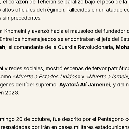
el corazón de Teherán se paralizó bajo el peso de la h
tro altos oficiales del régimen, fallecidos en un ataqu
s sin precedentes.
am Khomeini y avanzó hacia el mausoleo del fundador d
. Entre los homenajeados se encontraban el jefe del 
eh
; el comandante de la Guardia Revolucionaria,
Moha
tal y redes sociales, mostró escenas de fervor patriótic
 como
«Muerte a Estados Unidos»
y
«Muerte a Israel»
ágenes del líder supremo,
Ayatolá Alí Jamenei
, y del 
 en 2023.
mingo 20 de octubre, fue descrito por el Pentágono c
respaldadas por Irán en bases militares estadounidenses 