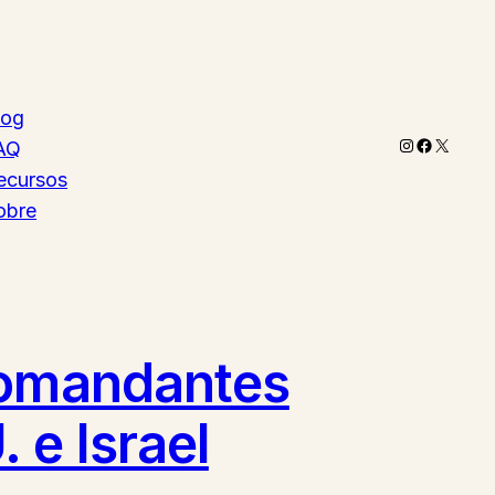
log
Instagram
Faceboo
X
AQ
ecursos
obre
 comandantes
 e Israel