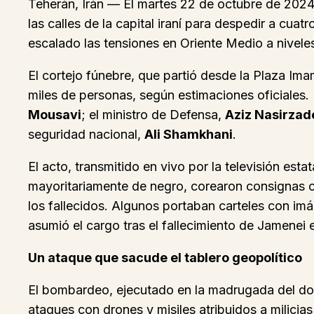
Teherán, Irán — El martes 22 de octubre de 2024, 
las calles de la capital iraní para despedir a cua
escalado las tensiones en Oriente Medio a nivele
El cortejo fúnebre, que partió desde la Plaza Im
miles de personas, según estimaciones oficiales
Mousavi
; el ministro de Defensa,
Aziz Nasirzad
seguridad nacional,
Ali Shamkhani
.
El acto, transmitido en vivo por la televisión esta
mayoritariamente de negro, corearon consignas
los fallecidos. Algunos portaban carteles con im
asumió el cargo tras el fallecimiento de Jamenei
Un ataque que sacude el tablero geopolítico
El bombardeo, ejecutado en la madrugada del do
ataques con drones y misiles atribuidos a milicias 