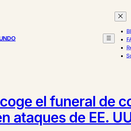
B
MUNDO
F
R
S
acoge el funeral de
n ataques de EE. UU.