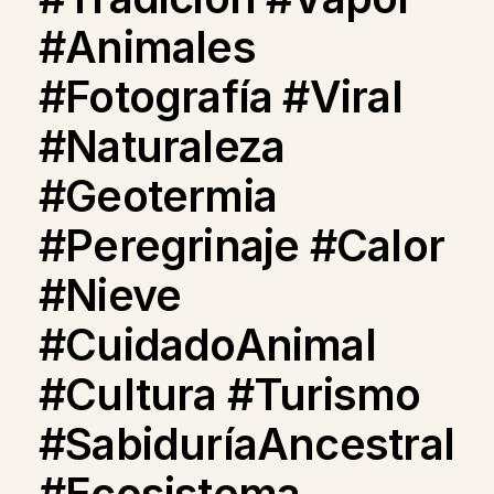
#Animales
#Fotografía #Viral
#Naturaleza
#Geotermia
#Peregrinaje #Calor
#Nieve
#CuidadoAnimal
#Cultura #Turismo
#SabiduríaAncestral
#Ecosistema