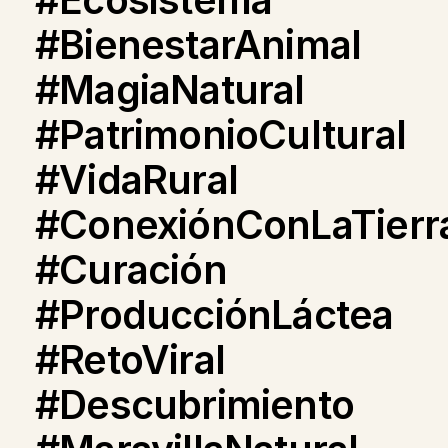
#BienestarAnimal
#MagiaNatural
#PatrimonioCultural
#VidaRural
#ConexiónConLaTierr
#Curación
#ProducciónLáctea
#RetoViral
#Descubrimiento