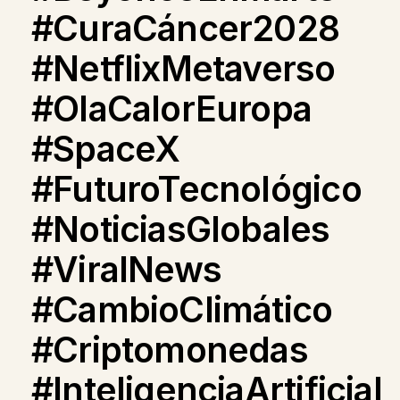
#CuraCáncer2028
#NetflixMetaverso
#OlaCalorEuropa
#SpaceX
#FuturoTecnológico
#NoticiasGlobales
#ViralNews
#CambioClimático
#Criptomonedas
#InteligenciaArtificial