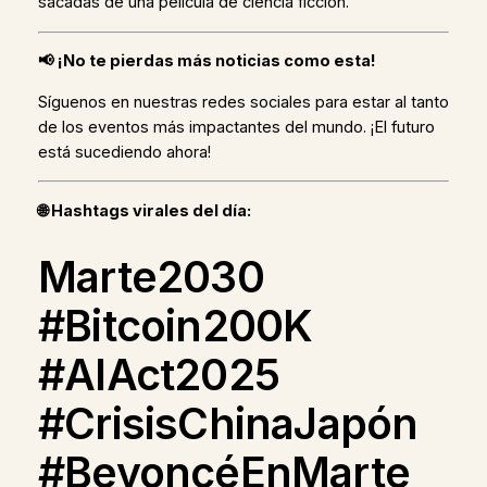
sacadas de una película de ciencia ficción.
📢
¡No te pierdas más noticias como esta!
Síguenos en nuestras redes sociales para estar al tanto
de los eventos más impactantes del mundo. ¡El futuro
está sucediendo ahora!
🌐
Hashtags virales del día:
Marte2030
#Bitcoin200K
#AIAct2025
#CrisisChinaJapón
#BeyoncéEnMarte