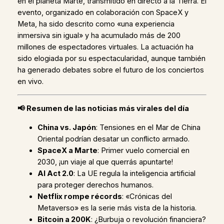
en el planeta Marte, transmitido en directo a la Tierra. El
evento, organizado en colaboración con SpaceX y
Meta, ha sido descrito como «una experiencia
inmersiva sin igual» y ha acumulado más de 200
millones de espectadores virtuales. La actuación ha
sido elogiada por su espectacularidad, aunque también
ha generado debates sobre el futuro de los conciertos
en vivo.
📢
Resumen de las noticias más virales del día
China vs. Japón
: Tensiones en el Mar de China
Oriental podrían desatar un conflicto armado.
SpaceX a Marte
: Primer vuelo comercial en
2030, ¡un viaje al que querrás apuntarte!
AI Act 2.0
: La UE regula la inteligencia artificial
para proteger derechos humanos.
Netflix rompe récords
: «Crónicas del
Metaverso» es la serie más vista de la historia.
Bitcoin a 200K
: ¿Burbuja o revolución financiera?