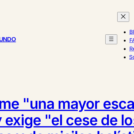
B
MUNDO
F
R
S
me "una mayor escal
y exige "el cese de 