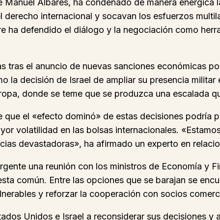
é Manuel Albares, ha condenado de manera enérgica la 
 derecho internacional y socavan los esfuerzos multil
re ha defendido el diálogo y la negociación como her
ras tras el anuncio de nuevas sanciones económicas po
 la decisión de Israel de ampliar su presencia milita
ropa, donde se teme que se produzca una escalada qu
 de que el «efecto dominó» de estas decisiones podría
yor volatilidad en las bolsas internacionales. «Estamo
cias devastadoras», ha afirmado un experto en relacio
ente una reunión con los ministros de Economía y Fi
sta común. Entre las opciones que se barajan se encue
nerables y reforzar la cooperación con socios comerci
ados Unidos e Israel a reconsiderar sus decisiones y a