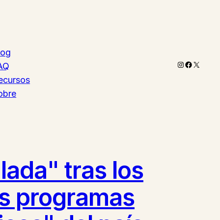
log
Instagram
Faceboo
X
AQ
ecursos
obre
ada" tras los
los programas