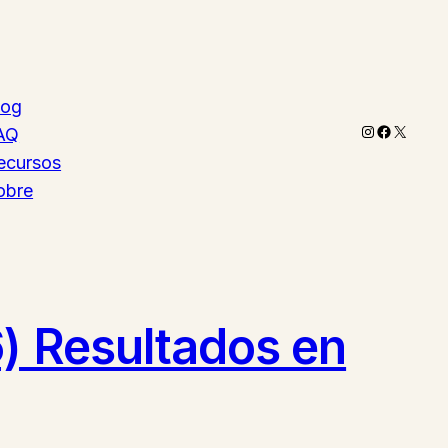
log
Instagram
Faceboo
X
AQ
ecursos
obre
6) Resultados en