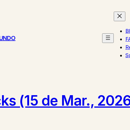
B
MUNDO
F
R
S
cks (15 de Mar., 202