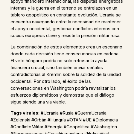
apoyo financiero internacional, las disputas energéticas
internas y la guerra en el terreno se entrelazan en un
tablero geopolítico en constante evolución. Ucrania se
encuentra navegando entre la necesidad de mantener
el apoyo occidental, gestionar conflictos internos con
socios europeos clave y resistir la presión militar rusa.
La combinación de estos elementos crea un escenario
donde cada decisión tiene consecuencias en cadena.
El veto húngaro podría no solo retrasar la ayuda
financiera crucial, sino también enviar señales
contradictorias al Kremlin sobre la solidez de la unidad
occidental. Por otro lado, el éxito de las
conversaciones en Washington podría revitalizar los
esfuerzos diplomáticos y demostrar que el diálogo
sigue siendo una vía viable.
Tags virales:
#Ucrania #Rusia #GuerraUcrania
#Zelenski #Orbán #Hungría #OTAN #UE #Diplomacia
#ConflictoMilitar #Energía #Geopolítica #Washington
#Negociaciones #CrisisHumanitaria #NoticiaViral