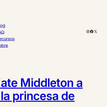
log
Instagram
Faceboo
X
AQ
ecursos
obre
Kate Middleton a
 la princesa de