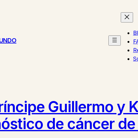
B
MUNDO
F
R
S
ríncipe Guillermo y 
nóstico de cáncer de