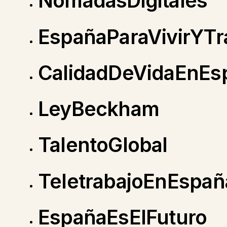
NómadasDigitales
EspañaParaVivirYTr
CalidadDeVidaEnEs
LeyBeckham
TalentoGlobal
TeletrabajoEnEspañ
EspañaEsElFuturo