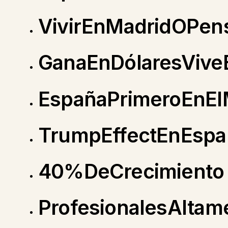
VivirEnMadridOPens
GanaEnDólaresVive
EspañaPrimeroEnE
TrumpEffectEnEspa
40%DeCrecimiento
ProfesionalesAltam