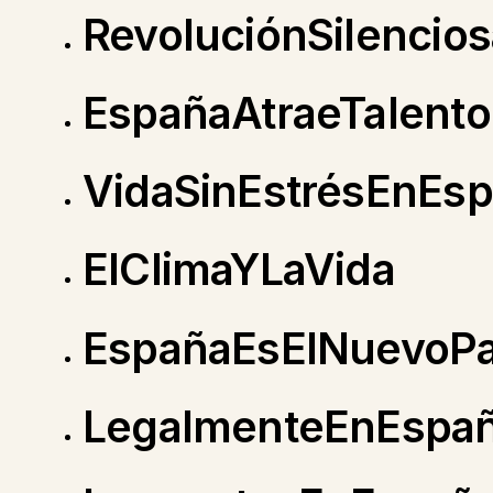
RevoluciónSilencios
EspañaAtraeTalento
VidaSinEstrésEnEs
ElClimaYLaVida
EspañaEsElNuevoPa
LegalmenteEnEspa