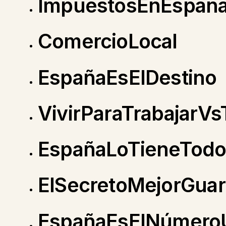
ImpuestosEnEspañ
ComercioLocal
EspañaEsElDestino
VivirParaTrabajarVs
EspañaLoTieneTod
ElSecretoMejorGua
EspañaEsElNúmero