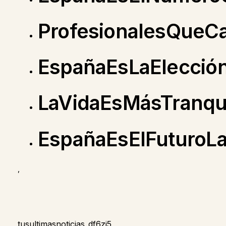
ProfesionalesQueC
EspañaEsLaElecció
LaVidaEsMásTranqu
EspañaEsElFuturoLa
,
tusultimasnoticias_df6zj5