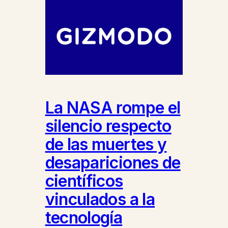
La NASA rompe el
silencio respecto
de las muertes y
desapariciones de
científicos
vinculados a la
tecnología