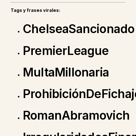
Tags y frases virales:
ChelseaSancionado
PremierLeague
MultaMillonaria
ProhibiciónDeFichaj
RomanAbramovich