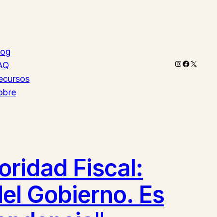
log
Instagram
Faceboo
X
AQ
ecursos
obre
oridad Fiscal:
el Gobierno. Es