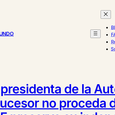
B
MUNDO
F
R
S
 presidenta de la Aut
ucesor no proceda d