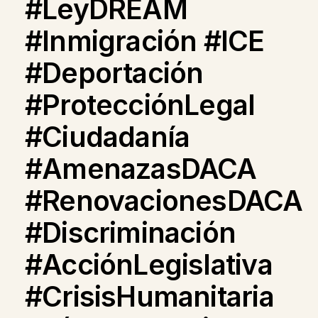
#LeyDREAM
#Inmigración #ICE
#Deportación
#ProtecciónLegal
#Ciudadanía
#AmenazasDACA
#RenovacionesDACA
#Discriminación
#AcciónLegislativa
#CrisisHumanitaria