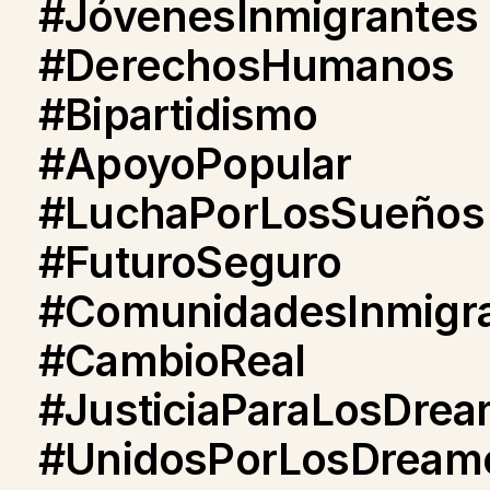
#JóvenesInmigrantes
#DerechosHumanos
#Bipartidismo
#ApoyoPopular
#LuchaPorLosSueños
#FuturoSeguro
#ComunidadesInmigr
#CambioReal
#JusticiaParaLosDrea
#UnidosPorLosDream