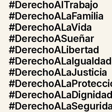
#DerechoAlTrabajo
#DerechoALaFamilia
#DerechoALaVida
#DerechoASueñar
#DerechoALibertad
#DerechoALaIgualdad
#DerechoALaJusticia
#DerechoALaProtecci
#DerechoALaDignida
#DerechoALaSegurid