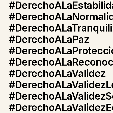
#DerechoALaEstabilid
#DerechoALaNormali
#DerechoALaTranquil
#DerechoALaPaz
#DerechoALaProtecc
#DerechoALaReconoc
#DerechoALaValidez
#DerechoALaValidezL
#DerechoALaValidezSo
#DerechoALaValidez