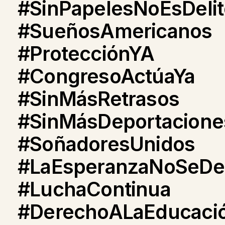
#SinPapelesNoEsDelit
#SueñosAmericanos
#ProtecciónYA
#CongresoActúaYa
#SinMásRetrasos
#SinMásDeportacione
#SoñadoresUnidos
#LaEsperanzaNoSeDe
#LuchaContinua
#DerechoALaEducaci