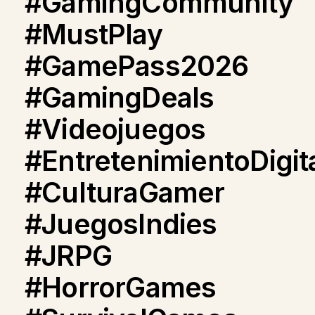
#GamingCommunity
#MustPlay
#GamePass2026
#GamingDeals
#Videojuegos
#EntretenimientoDigit
#CulturaGamer
#JuegosIndies
#JRPG
#HorrorGames