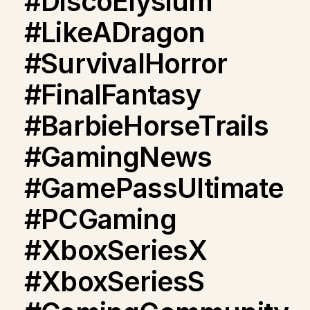
#DiscoElysium
#LikeADragon
#SurvivalHorror
#FinalFantasy
#BarbieHorseTrails
#GamingNews
#GamePassUltimate
#PCGaming
#XboxSeriesX
#XboxSeriesS