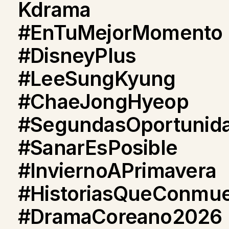
Kdrama
#EnTuMejorMomento
#DisneyPlus
#LeeSungKyung
#ChaeJongHyeop
#SegundasOportunid
#SanarEsPosible
#InviernoAPrimavera
#HistoriasQueConmu
#DramaCoreano2026