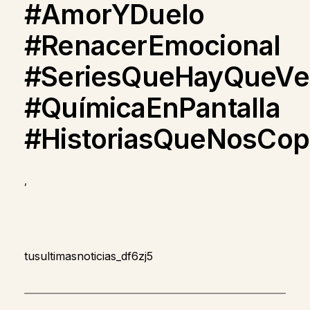
#AmorYDuelo
#RenacerEmocional
#SeriesQueHayQueVe
#QuímicaEnPantalla
#HistoriasQueNosCop
,
tusultimasnoticias_df6zj5