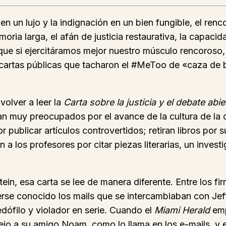
 un lujo y la indignación en un bien fungible, el ren
oria larga, el afán de justicia restaurativa, la capaci
que si ejercitáramos mejor nuestro músculo rencoroso
 y cartas públicas que tacharon el #MeToo de «caza de 
volver a leer la
Carta sobre la justicia y el debate abie
ban muy preocupados por el avance de la cultura de l
publicar artículos controvertidos; retiran libros por 
n a los profesores por citar piezas literarias, un inves
stein, esa carta se lee de manera diferente. Entre lo
erse conocido los mails que se intercambiaban con Jef
dófilo y violador en serie. Cuando el
Miami Herald
emp
sejo a su amigo Noam, como lo llama en los e-mails, y e