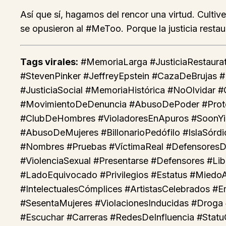
Así que sí, hagamos del rencor una virtud. Culti
se opusieron al #MeToo. Porque la justicia restau
Tags virales:
#MemoriaLarga #JusticiaRestaur
#StevenPinker #JeffreyEpstein #CazaDeBrujas 
#JusticiaSocial #MemoriaHistórica #NoOlvidar 
#MovimientoDeDenuncia #AbusoDePoder #Protec
#ClubDeHombres #VioladoresEnApuros #SoonYiPr
#AbusoDeMujeres #BillonarioPedófilo #IslaSórd
#Nombres #Pruebas #VíctimaReal #DefensoresDe
#ViolenciaSexual #Presentarse #Defensores #Li
#LadoEquivocado #Privilegios #Estatus #Mie
#IntelectualesCómplices #ArtistasCelebrados 
#SesentaMujeres #ViolacionesInducidas #Droga 
#Escuchar #Carreras #RedesDeInfluencia #Stat