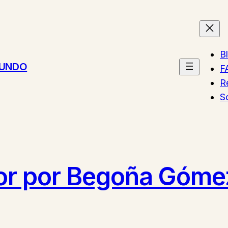
B
MUNDO
F
R
S
cor por Begoña Góme