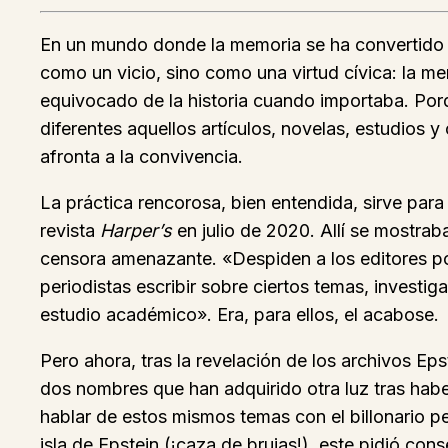
En un mundo donde la memoria se ha convertido en
como un vicio, sino como una virtud cívica: la mem
equivocado de la historia cuando importaba. Por
diferentes aquellos artículos, novelas, estudios
afronta a la convivencia.
La práctica rencorosa, bien entendida, sirve para 
revista
Harper’s
en julio de 2020. Allí se mostra
censora amenazante. «Despiden a los editores por 
periodistas escribir sobre ciertos temas, investiga
estudio académico». Era, para ellos, el acabose.
Pero ahora, tras la revelación de los archivos Ep
dos nombres que han adquirido otra luz tras hab
hablar de estos mismos temas con el billonario pe
isla de Epstein (¡caza de brujas!), este pidió con