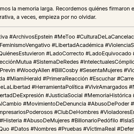
vemos la memoria larga. Recordemos quiénes firmaron e
rativa, a veces, empieza por no olvidar.
ativa #ArchivosEpstein #MeToo #CulturaDeLaCance
#FeminismoVengativo #LibertadAcadémica #Violencia
#QuiénesEstuvieron #LadoCorrecto #LadoEquivocado 
ciónMutua #SistemaDeRedes #IntelectualesCómplice
evin #WoodyAllen #BillCosby #SesentaMujeres #Viol
ida #MiamiHerald #PrimeraReacción #Escuchar #Carr
LaLibertad #HerramientaPolítica #VivirAmargados #N
bertadDeExpresión #JusticiaSocial #MemoriaHistóric
doAlCambio #MovimientoDeDenuncia #AbusoDePoder 
#EmpresariosPoderosos #ClubDeHombres #VioladoresE
#Histeria #AbusoDeMujeres #BillonarioPedófilo #Isl
uQuo #Datos #Nombres #Pruebas #VíctimaReal #Defen