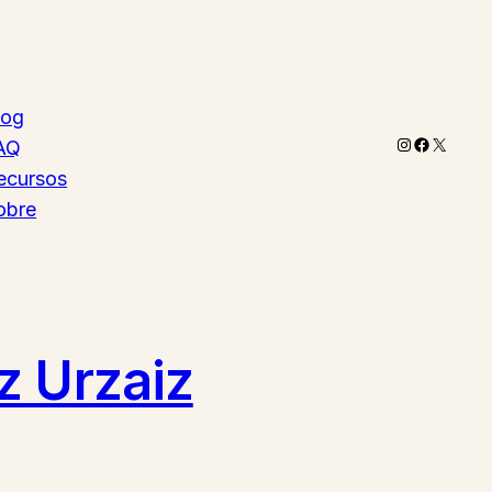
log
Instagram
Faceboo
X
AQ
ecursos
obre
z Urzaiz