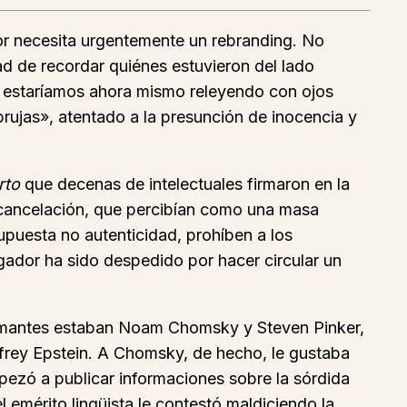
cor necesita urgentemente un rebranding. No
dad de recordar quiénes estuvieron del lado
, estaríamos ahora mismo releyendo con ojos
brujas», atentado a la presunción de inocencia y
rto
que decenas de intelectuales firmaron en la
a cancelación, que percibían como una masa
supuesta no autenticidad, prohíben a los
tigador ha sido despedido por hacer circular un
s firmantes estaban Noam Chomsky y Steven Pinker,
frey Epstein. A Chomsky, de hecho, le gustaba
ezó a publicar informaciones sobre la sórdida
l emérito lingüista le contestó maldiciendo la