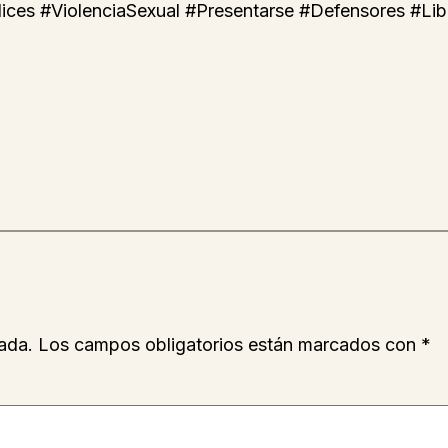
ices #ViolenciaSexual #Presentarse #Defensores #Li
ada.
Los campos obligatorios están marcados con
*