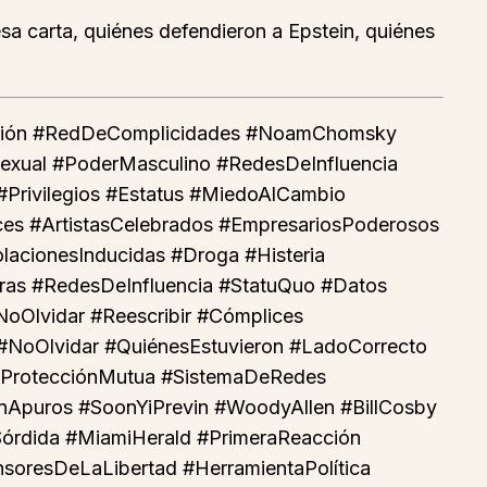
sa carta, quiénes defendieron a Epstein, quiénes
lación #RedDeComplicidades #NoamChomsky
Sexual #PoderMasculino #RedesDeInfluencia
#Privilegios #Estatus #MiedoAlCambio
s #ArtistasCelebrados #EmpresariosPoderosos
acionesInducidas #Droga #Histeria
eras #RedesDeInfluencia #StatuQuo #Datos
oOlvidar #Reescribir #Cómplices
a #NoOlvidar #QuiénesEstuvieron #LadoCorrecto
#ProtecciónMutua #SistemaDeRedes
nApuros #SoonYiPrevin #WoodyAllen #BillCosby
aSórdida #MiamiHerald #PrimeraReacción
soresDeLaLibertad #HerramientaPolítica