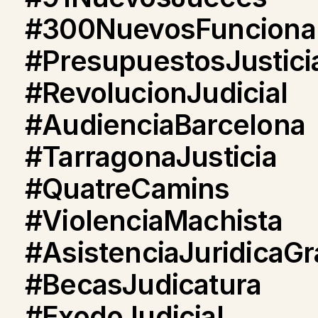
#300NuevosFunciona
#PresupuestosJustici
#RevolucionJudicial
#AudienciaBarcelona
#TarragonaJusticia
#QuatreCamins
#ViolenciaMachista
#AsistenciaJuridicaGr
#BecasJudicatura
#ExodoJudicial