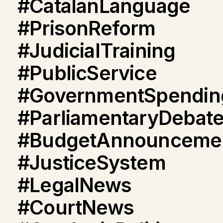
#CatalanLanguage
#PrisonReform
#JudicialTraining
#PublicService
#GovernmentSpendin
#ParliamentaryDebat
#BudgetAnnounceme
#JusticeSystem
#LegalNews
#CourtNews