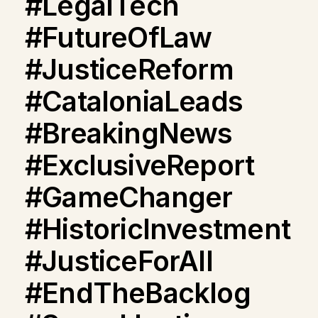
#LegalTech
#FutureOfLaw
#JusticeReform
#CataloniaLeads
#BreakingNews
#ExclusiveReport
#GameChanger
#HistoricInvestment
#JusticeForAll
#EndTheBacklog