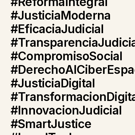
#ReformaIntegral
#JusticiaModerna
#EficaciaJudicial
#TransparenciaJudicia
#CompromisoSocial
#DerechoAlCiberEspa
#JusticiaDigital
#TransformacionDigita
#InnovacionJudicial
#SmartJustice