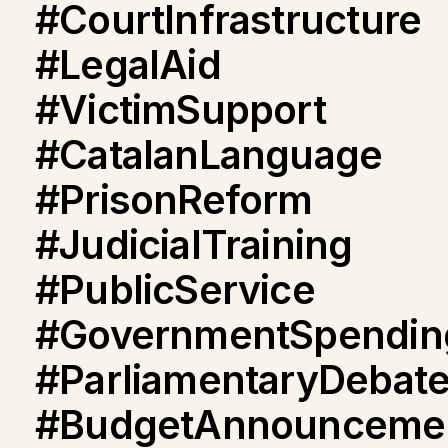
#CourtInfrastructure
#LegalAid
#VictimSupport
#CatalanLanguage
#PrisonReform
#JudicialTraining
#PublicService
#GovernmentSpendin
#ParliamentaryDebat
#BudgetAnnounceme