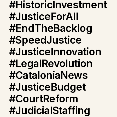
#HistoricInvestment
#JusticeForAll
#EndTheBacklog
#SpeedJustice
#JusticeInnovation
#LegalRevolution
#CataloniaNews
#JusticeBudget
#CourtReform
#JudicialStaffing