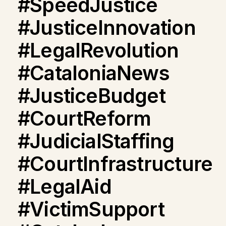
#SpeedJustice
#JusticeInnovation
#LegalRevolution
#CataloniaNews
#JusticeBudget
#CourtReform
#JudicialStaffing
#CourtInfrastructure
#LegalAid
#VictimSupport