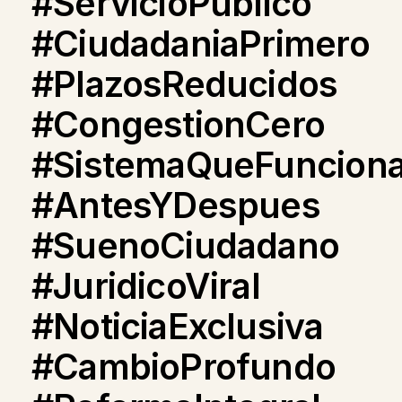
#ServicioPublico
#CiudadaniaPrimero
#PlazosReducidos
#CongestionCero
#SistemaQueFuncion
#AntesYDespues
#SuenoCiudadano
#JuridicoViral
#NoticiaExclusiva
#CambioProfundo