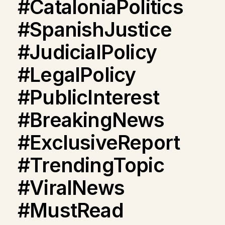
#CataloniaPolitics
#SpanishJustice
#JudicialPolicy
#LegalPolicy
#PublicInterest
#BreakingNews
#ExclusiveReport
#TrendingTopic
#ViralNews
#MustRead