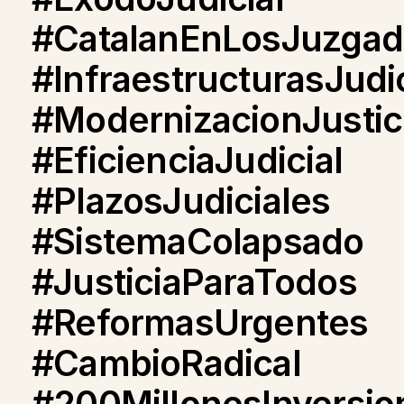
#CatalanEnLosJuzgad
#InfraestructurasJudi
#ModernizacionJustic
#EficienciaJudicial
#PlazosJudiciales
#SistemaColapsado
#JusticiaParaTodos
#ReformasUrgentes
#CambioRadical
#200MillonesInversio