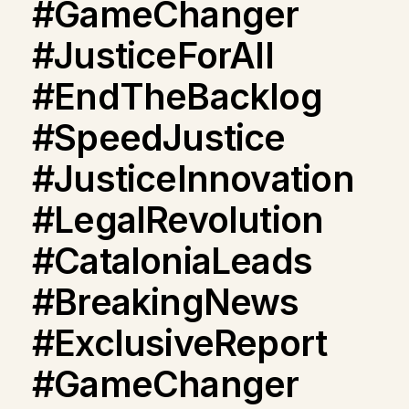
#GameChanger
#JusticeForAll
#EndTheBacklog
#SpeedJustice
#JusticeInnovation
#LegalRevolution
#CataloniaLeads
#BreakingNews
#ExclusiveReport
#GameChanger