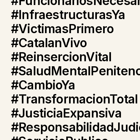
#FuncionariosNecesar
#InfraestructurasYa
#VictimasPrimero
#CatalanVivo
#ReinsercionVital
#SaludMentalPenitenc
#CambioYa
#TransformacionTotal
#JusticiaExpansiva
#ResponsabilidadJudic