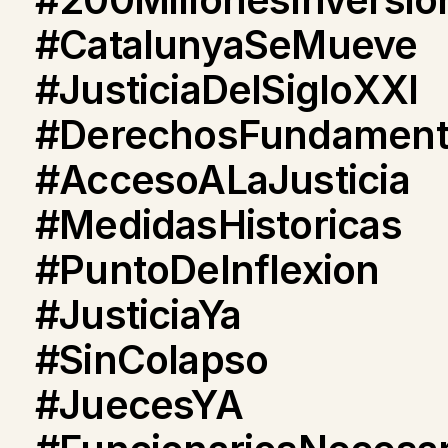
#CatalunyaSeMueve
#JusticiaDelSigloXXI
#DerechosFundament
#AccesoALaJusticia
#MedidasHistoricas
#PuntoDeInflexion
#JusticiaYa
#SinColapso
#JuecesYA