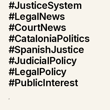
#JusticeSystem
#LegalNews
#CourtNews
#CataloniaPolitics
#SpanishJustice
#JudicialPolicy
#LegalPolicy
#PublicInterest
,