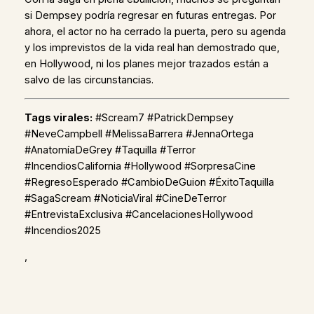
si Dempsey podría regresar en futuras entregas. Por
ahora, el actor no ha cerrado la puerta, pero su agenda
y los imprevistos de la vida real han demostrado que,
en Hollywood, ni los planes mejor trazados están a
salvo de las circunstancias.
Tags virales:
#Scream7 #PatrickDempsey
#NeveCampbell #MelissaBarrera #JennaOrtega
#AnatomíaDeGrey #Taquilla #Terror
#IncendiosCalifornia #Hollywood #SorpresaCine
#RegresoEsperado #CambioDeGuion #ÉxitoTaquilla
#SagaScream #NoticiaViral #CineDeTerror
#EntrevistaExclusiva #CancelacionesHollywood
#Incendios2025
,