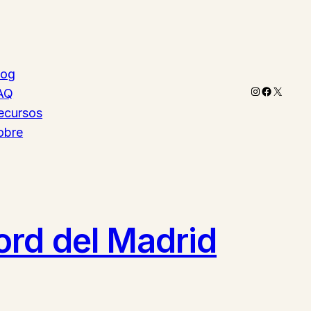
log
Instagram
Faceboo
X
AQ
ecursos
obre
ord del Madrid