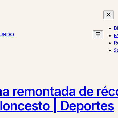
B
MUNDO
F
R
S
na remontada de réc
aloncesto | Deportes