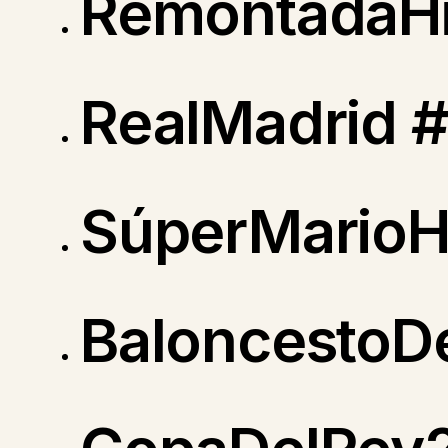
RemontadaHi
RealMadrid 
SúperMarioH
BaloncestoDe