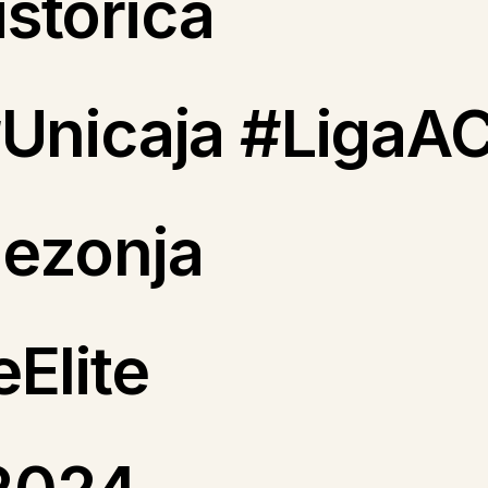
stórica
#Unicaja #LigaA
ezonja
Elite