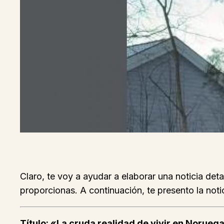
Claro, te voy a ayudar a elaborar una noticia det
proporcionas. A continuación, te presento la notic
Título: «La cruda realidad de vivir en Norueg