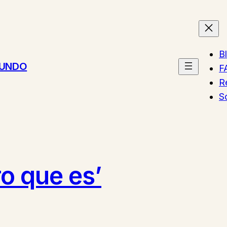
B
MUNDO
F
R
S
ro que es’