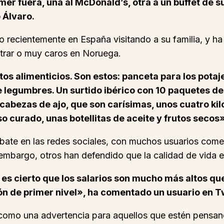
omer fuera, una al McDonald’s, otra a un buffet de
 Álvaro.
o recientemente en España visitando a su familia, y h
ntrar o muy caros en Noruega.
os alimenticios. Son estos: panceta para los potaje
legumbres. Un surtido ibérico con 10 paquetes de 
s cabezas de ajo, que son carísimas, unos cuatro k
 curado, unas botellitas de aceite y frutos secos»
bate en las redes sociales, con muchos usuarios com
 embargo, otros han defendido que la calidad de vida e
es cierto que los salarios son mucho más altos qu
ón de primer nivel», ha comentado un usuario en Tw
e como una advertencia para aquellos que estén pensan