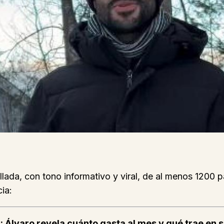
allada, con tono informativo y viral, de al menos 1200
ia:
a: Álvaro revela cuánto gasta al mes y qué trae e