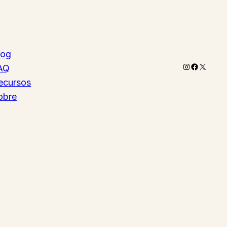
log
Instagram
Faceboo
X
AQ
ecursos
obre