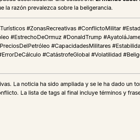
e la razón prevalezca sobre la beligerancia.
rísticos #ZonasRecreativas #ConflictoMilitar #Estad
tróleo #EstrechoDeOrmuz #DonaldTrump #AyatoláJamen
#PreciosDelPetróleo #CapacidadesMilitares #Estabilid
#ErrorDeCálculo #CatástrofeGlobal #Volatilidad #Bel
vas. La noticia ha sido ampliada y se le ha dado un to
icto. La lista de tags al final incluye términos y fras