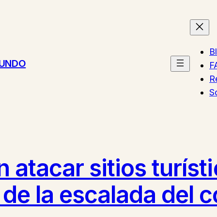
B
MUNDO
F
R
S
atacar sitios turísti
e la escalada del co