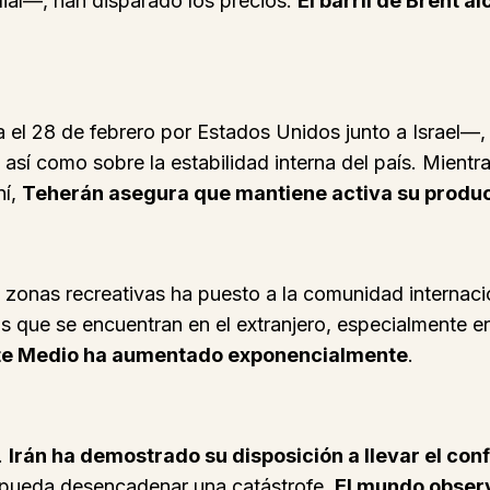
dial—, han disparado los precios.
El barril de Brent a
a el 28 de febrero por Estados Unidos junto a Israel—,
, así como sobre la estabilidad interna del país. Mient
ní,
Teherán asegura que mantiene activa su produc
y zonas recreativas ha puesto a la comunidad internaci
que se encuentran en el extranjero, especialmente en
iente Medio ha aumentado exponencialmente
.
.
Irán ha demostrado su disposición a llevar el confl
o pueda desencadenar una catástrofe.
El mundo obser