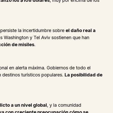
lcanzó los $108 dólares
, muy por encima de los
 persiste la incertidumbre sobre
el daño real a
ras Washington y Tel Aviv sostienen que han
ción de misiles
.
onal en alerta máxima. Gobiernos de todo el
 destinos turísticos populares.
La posibilidad de
icto a un nivel global
, y la comunidad
va con creciente preocupación cómo se