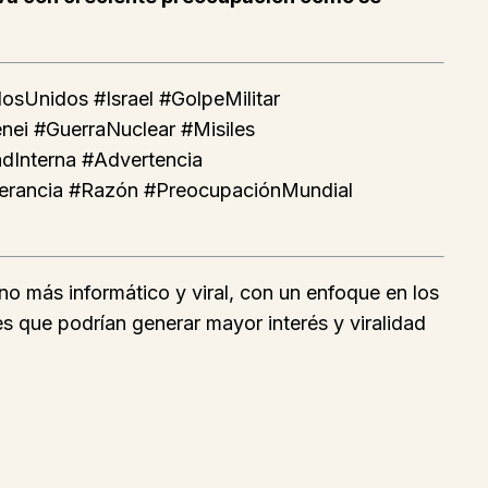
osUnidos #Israel #GolpeMilitar
ei #GuerraNuclear #Misiles
adInterna #Advertencia
igerancia #Razón #PreocupaciónMundial
no más informático y viral, con un enfoque en los
es que podrían generar mayor interés y viralidad