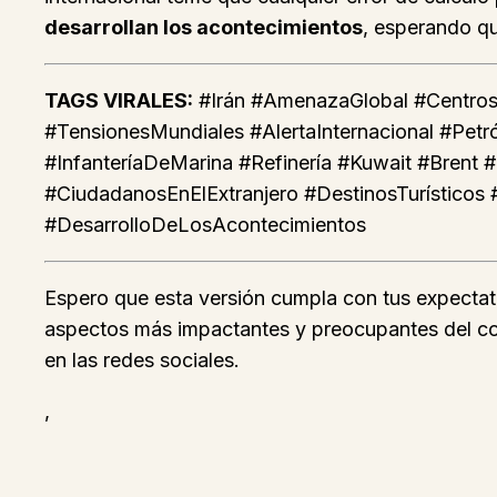
desarrollan los acontecimientos
, esperando qu
TAGS VIRALES:
#Irán #AmenazaGlobal #CentrosTu
#TensionesMundiales #AlertaInternacional #Pe
#InfanteríaDeMarina #Refinería #Kuwait #Brent 
#CiudadanosEnElExtranjero #DestinosTurísticos 
#DesarrolloDeLosAcontecimientos
Espero que esta versión cumpla con tus expectati
aspectos más impactantes y preocupantes del confl
en las redes sociales.
,