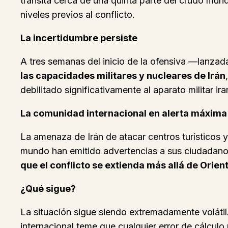
transita cerca de una quinta parte del crudo mun
niveles previos al conflicto.
La incertidumbre persiste
A tres semanas del inicio de la ofensiva —lanzad
las capacidades militares y nucleares de Irán
debilitado significativamente al aparato militar ira
La comunidad internacional en alerta máxima
La amenaza de Irán de atacar centros turísticos 
mundo han emitido advertencias a sus ciudadanos 
que el conflicto se extienda más allá de Or
¿Qué sigue?
La situación sigue siendo extremadamente volátil
internacional teme que cualquier error de cálcul