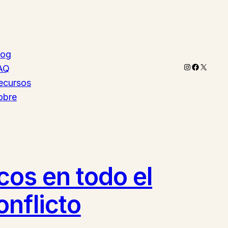
log
Instagram
Faceboo
X
AQ
ecursos
obre
cos en todo el
nflicto