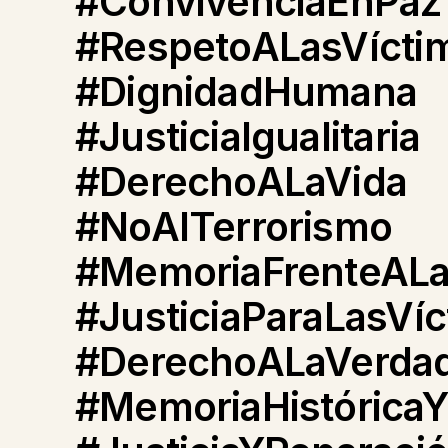
#ConvivenciaEnPaz
#RespetoALasVícti
#DignidadHumana
#JusticiaIgualitaria
#DerechoALaVida
#NoAlTerrorismo
#MemoriaFrenteAL
#JusticiaParaLasVíc
#DerechoALaVerda
#MemoriaHistóricaY