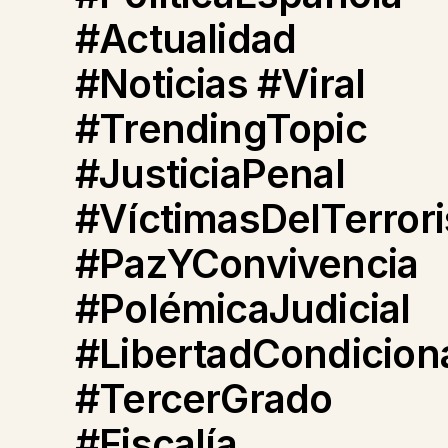
#Actualidad
#Noticias #Viral
#TrendingTopic
#JusticiaPenal
#VíctimasDelTerror
#PazYConvivencia
#PolémicaJudicial
#LibertadCondicion
#TercerGrado
#Fiscalía