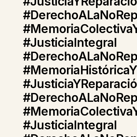
#JusticiaYReparaci
#DerechoALaNoRepe
#MemoriaColectiva
#JusticiaIntegral
#DerechoALaNoRepe
#MemoriaHistóricaY
#JusticiaYReparaci
#DerechoALaNoRepe
#MemoriaColectiva
#JusticiaIntegral