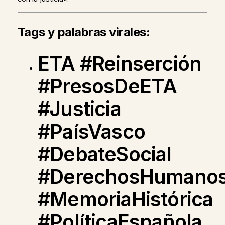
Tags y palabras virales:
ETA #Reinserción
#PresosDeETA
#Justicia
#PaísVasco
#DebateSocial
#DerechosHumano
#MemoriaHistórica
#PolíticaEspañola