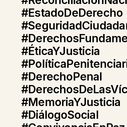
#EstadoDeDerecho
#SeguridadCiudada
#DerechosFundame
#ÉticaYJusticia
#PolíticaPenitenciar
#DerechoPenal
#DerechosDeLasVíc
#MemoriaYJusticia
#DiálogoSocial