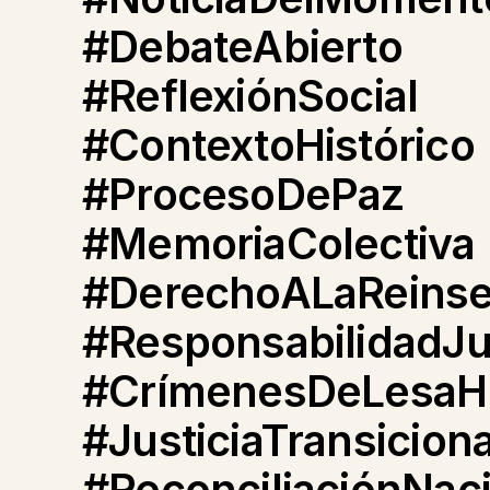
#DebateAbierto
#ReflexiónSocial
#ContextoHistórico
#ProcesoDePaz
#MemoriaColectiva
#DerechoALaReinse
#ResponsabilidadJud
#CrímenesDeLesaH
#JusticiaTransiciona
#ReconciliaciónNac