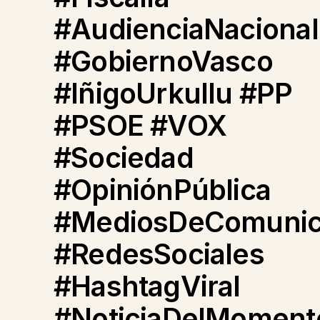
#AudienciaNacional
#GobiernoVasco
#IñigoUrkullu #PP
#PSOE #VOX
#Sociedad
#OpiniónPública
#MediosDeComunic
#RedesSociales
#HashtagViral
#NoticiaDelMoment